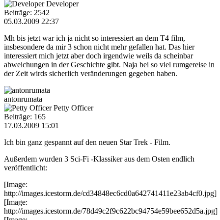
Developer
Beiträge: 2542
05.03.2009 22:37
Mh bis jetzt war ich ja nicht so interessiert an dem T4 film,
insbesondere da mir 3 schon nicht mehr gefallen hat. Das hier
interessiert mich jetzt aber doch irgendwie weils da scheinbar
abweichungen in der Geschichte gibt. Naja bei so viel rumgereise in
der Zeit wirds sicherlich veränderungen gegeben haben.
antonrumata
Petty Officer
Beiträge: 165
17.03.2009 15:01
Ich bin ganz gespannt auf den neuen Star Trek - Film.
Außerdem wurden 3 Sci-Fi -Klassiker aus dem Osten endlich
veröffentlicht:
[Image:
http://images.icestorm.de/cd34848ec6cd0a642741411e23ab4cf0.jpg]
[Image:
http://images.icestorm.de/78d49c2f9c622bc94754e59bee652d5a.jpg]
[Image: