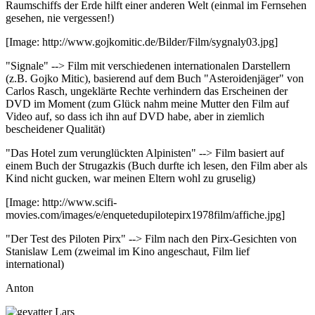
Raumschiffs der Erde hilft einer anderen Welt (einmal im Fernsehen
gesehen, nie vergessen!)
[Image: http://www.gojkomitic.de/Bilder/Film/sygnaly03.jpg]
"Signale" --> Film mit verschiedenen internationalen Darstellern
(z.B. Gojko Mitic), basierend auf dem Buch "Asteroidenjäger" von
Carlos Rasch, ungeklärte Rechte verhindern das Erscheinen der
DVD im Moment (zum Glück nahm meine Mutter den Film auf
Video auf, so dass ich ihn auf DVD habe, aber in ziemlich
bescheidener Qualität)
"Das Hotel zum verunglückten Alpinisten" --> Film basiert auf
einem Buch der Strugazkis (Buch durfte ich lesen, den Film aber als
Kind nicht gucken, war meinen Eltern wohl zu gruselig)
[Image: http://www.scifi-
movies.com/images/e/enquetedupilotepirx1978film/affiche.jpg]
"Der Test des Piloten Pirx" --> Film nach den Pirx-Gesichten von
Stanislaw Lem (zweimal im Kino angeschaut, Film lief
international)
Anton