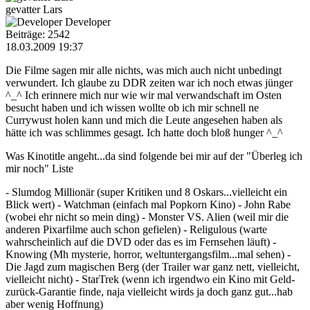
gevatter Lars
Developer
Beiträge: 2542
18.03.2009 19:37
Die Filme sagen mir alle nichts, was mich auch nicht unbedingt
verwundert. Ich glaube zu DDR zeiten war ich noch etwas jünger
^_^ Ich erinnere mich nur wie wir mal verwandschaft im Osten
besucht haben und ich wissen wollte ob ich mir schnell ne
Currywust holen kann und mich die Leute angesehen haben als
hätte ich was schlimmes gesagt. Ich hatte doch bloß hunger ^_^
Was Kinotitle angeht...da sind folgende bei mir auf der "Überleg ich
mir noch" Liste
- Slumdog Millionär (super Kritiken und 8 Oskars...vielleicht ein
Blick wert) - Watchman (einfach mal Popkorn Kino) - John Rabe
(wobei ehr nicht so mein ding) - Monster VS. Alien (weil mir die
anderen Pixarfilme auch schon gefielen) - Religulous (warte
wahrscheinlich auf die DVD oder das es im Fernsehen läuft) -
Knowing (Mh mysterie, horror, weltuntergangsfilm...mal sehen) -
Die Jagd zum magischen Berg (der Trailer war ganz nett, vielleicht,
vielleicht nicht) - StarTrek (wenn ich irgendwo ein Kino mit Geld-
zurück-Garantie finde, naja vielleicht wirds ja doch ganz gut...hab
aber wenig Hoffnung)