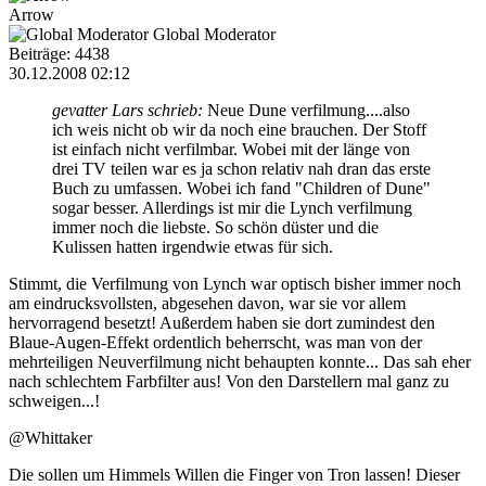
Arrow
Global Moderator
Beiträge: 4438
30.12.2008 02:12
gevatter Lars schrieb:
Neue Dune verfilmung....also
ich weis nicht ob wir da noch eine brauchen. Der Stoff
ist einfach nicht verfilmbar. Wobei mit der länge von
drei TV teilen war es ja schon relativ nah dran das erste
Buch zu umfassen. Wobei ich fand "Children of Dune"
sogar besser. Allerdings ist mir die Lynch verfilmung
immer noch die liebste. So schön düster und die
Kulissen hatten irgendwie etwas für sich.
Stimmt, die Verfilmung von Lynch war optisch bisher immer noch
am eindrucksvollsten, abgesehen davon, war sie vor allem
hervorragend besetzt! Außerdem haben sie dort zumindest den
Blaue-Augen-Effekt ordentlich beherrscht, was man von der
mehrteiligen Neuverfilmung nicht behaupten konnte... Das sah eher
nach schlechtem Farbfilter aus! Von den Darstellern mal ganz zu
schweigen...!
@Whittaker
Die sollen um Himmels Willen die Finger von Tron lassen! Dieser