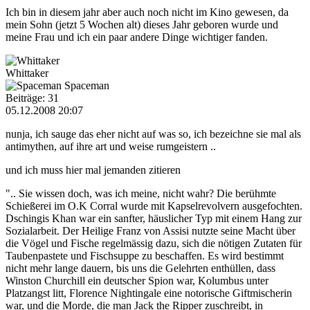
Ich bin in diesem jahr aber auch noch nicht im Kino gewesen, da
mein Sohn (jetzt 5 Wochen alt) dieses Jahr geboren wurde und
meine Frau und ich ein paar andere Dinge wichtiger fanden.
Whittaker
Spaceman
Beiträge: 31
05.12.2008 20:07
nunja, ich sauge das eher nicht auf was so, ich bezeichne sie mal als
antimythen, auf ihre art und weise rumgeistern ..
und ich muss hier mal jemanden zitieren
".. Sie wissen doch, was ich meine, nicht wahr? Die berühmte
Schießerei im O.K Corral wurde mit Kapselrevolvern ausgefochten.
Dschingis Khan war ein sanfter, häuslicher Typ mit einem Hang zur
Sozialarbeit. Der Heilige Franz von Assisi nutzte seine Macht über
die Vögel und Fische regelmässig dazu, sich die nötigen Zutaten für
Taubenpastete und Fischsuppe zu beschaffen. Es wird bestimmt
nicht mehr lange dauern, bis uns die Gelehrten enthüllen, dass
Winston Churchill ein deutscher Spion war, Kolumbus unter
Platzangst litt, Florence Nightingale eine notorische Giftmischerin
war, und die Morde, die man Jack the Ripper zuschreibt, in