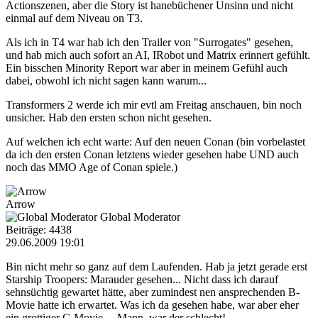
Actionszenen, aber die Story ist hanebüchener Unsinn und nicht
einmal auf dem Niveau on T3.
Als ich in T4 war hab ich den Trailer von "Surrogates" gesehen,
und hab mich auch sofort an AI, IRobot und Matrix erinnert gefühlt.
Ein bisschen Minority Report war aber in meinem Gefühl auch
dabei, obwohl ich nicht sagen kann warum...
Transformers 2 werde ich mir evtl am Freitag anschauen, bin noch
unsicher. Hab den ersten schon nicht gesehen.
Auf welchen ich echt warte: Auf den neuen Conan (bin vorbelastet
da ich den ersten Conan letztens wieder gesehen habe UND auch
noch das MMO Age of Conan spiele.)
Arrow
Global Moderator
Beiträge: 4438
29.06.2009 19:01
Bin nicht mehr so ganz auf dem Laufenden. Hab ja jetzt gerade erst
Starship Troopers: Marauder gesehen... Nicht dass ich darauf
sehnsüchtig gewartet hätte, aber zumindest nen ansprechenden B-
Movie hatte ich erwartet. Was ich da gesehen habe, war aber eher
ein grottiger C-Movie.... Mann, war der schlecht!