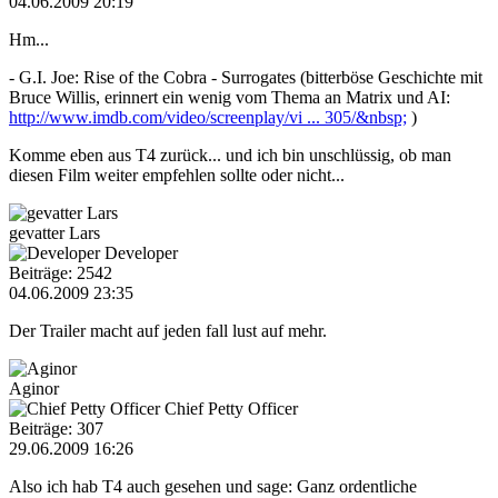
04.06.2009 20:19
Hm...
- G.I. Joe: Rise of the Cobra - Surrogates (bitterböse Geschichte mit
Bruce Willis, erinnert ein wenig vom Thema an Matrix und AI:
http://www.imdb.com/video/screenplay/vi ... 305/&nbsp;
)
Komme eben aus T4 zurück... und ich bin unschlüssig, ob man
diesen Film weiter empfehlen sollte oder nicht...
gevatter Lars
Developer
Beiträge: 2542
04.06.2009 23:35
Der Trailer macht auf jeden fall lust auf mehr.
Aginor
Chief Petty Officer
Beiträge: 307
29.06.2009 16:26
Also ich hab T4 auch gesehen und sage: Ganz ordentliche