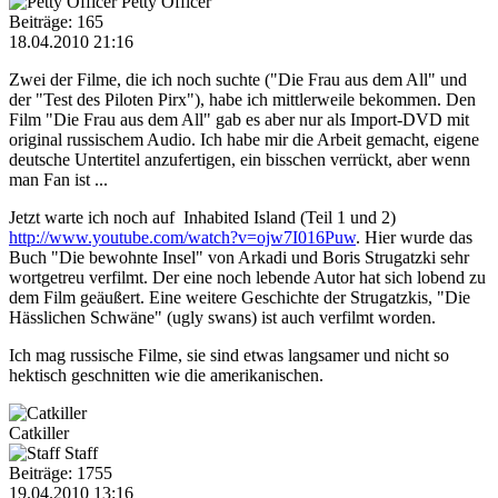
Petty Officer
Beiträge: 165
18.04.2010 21:16
Zwei der Filme, die ich noch suchte ("Die Frau aus dem All" und
der "Test des Piloten Pirx"), habe ich mittlerweile bekommen. Den
Film "Die Frau aus dem All" gab es aber nur als Import-DVD mit
original russischem Audio. Ich habe mir die Arbeit gemacht, eigene
deutsche Untertitel anzufertigen, ein bisschen verrückt, aber wenn
man Fan ist ...
Jetzt warte ich noch auf Inhabited Island (Teil 1 und 2)
http://www.youtube.com/watch?v=ojw7I016Puw
. Hier wurde das
Buch "Die bewohnte Insel" von Arkadi und Boris Strugatzki sehr
wortgetreu verfilmt. Der eine noch lebende Autor hat sich lobend zu
dem Film geäußert. Eine weitere Geschichte der Strugatzkis, "Die
Hässlichen Schwäne" (ugly swans) ist auch verfilmt worden.
Ich mag russische Filme, sie sind etwas langsamer und nicht so
hektisch geschnitten wie die amerikanischen.
Catkiller
Staff
Beiträge: 1755
19.04.2010 13:16