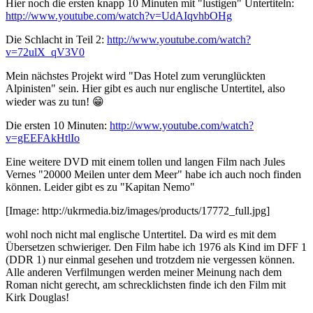
Hier noch die ersten knapp 10 Minuten mit "lustigen" Untertiteln:
http://www.youtube.com/watch?v=UdAIqvhbOHg
Die Schlacht in Teil 2:
http://www.youtube.com/watch?
v=72ulX_qV3V0
Mein nächstes Projekt wird "Das Hotel zum verunglückten
Alpinisten" sein. Hier gibt es auch nur englische Untertitel, also
wieder was zu tun! 😁
Die ersten 10 Minuten:
http://www.youtube.com/watch?
v=gEEFAkHtlIo
Eine weitere DVD mit einem tollen und langen Film nach Jules
Vernes "20000 Meilen unter dem Meer" habe ich auch noch finden
können. Leider gibt es zu "Kapitan Nemo"
[Image: http://ukrmedia.biz/images/products/17772_full.jpg]
wohl noch nicht mal englische Untertitel. Da wird es mit dem
Übersetzen schwieriger. Den Film habe ich 1976 als Kind im DFF 1
(DDR 1) nur einmal gesehen und trotzdem nie vergessen können.
Alle anderen Verfilmungen werden meiner Meinung nach dem
Roman nicht gerecht, am schrecklichsten finde ich den Film mit
Kirk Douglas!