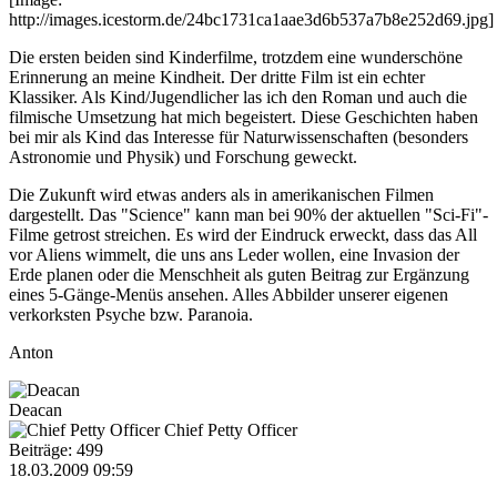
http://images.icestorm.de/24bc1731ca1aae3d6b537a7b8e252d69.jpg]
Die ersten beiden sind Kinderfilme, trotzdem eine wunderschöne
Erinnerung an meine Kindheit. Der dritte Film ist ein echter
Klassiker. Als Kind/Jugendlicher las ich den Roman und auch die
filmische Umsetzung hat mich begeistert. Diese Geschichten haben
bei mir als Kind das Interesse für Naturwissenschaften (besonders
Astronomie und Physik) und Forschung geweckt.
Die Zukunft wird etwas anders als in amerikanischen Filmen
dargestellt. Das "Science" kann man bei 90% der aktuellen "Sci-Fi"-
Filme getrost streichen. Es wird der Eindruck erweckt, dass das All
vor Aliens wimmelt, die uns ans Leder wollen, eine Invasion der
Erde planen oder die Menschheit als guten Beitrag zur Ergänzung
eines 5-Gänge-Menüs ansehen. Alles Abbilder unserer eigenen
verkorksten Psyche bzw. Paranoia.
Anton
Deacan
Chief Petty Officer
Beiträge: 499
18.03.2009 09:59