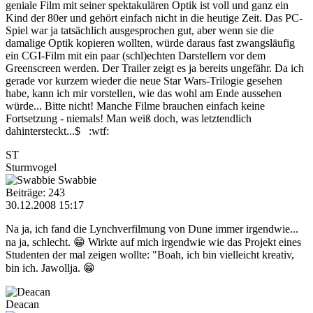
geniale Film mit seiner spektakulären Optik ist voll und ganz ein
Kind der 80er und gehört einfach nicht in die heutige Zeit. Das PC-
Spiel war ja tatsächlich ausgesprochen gut, aber wenn sie die
damalige Optik kopieren wollten, würde daraus fast zwangsläufig
ein CGI-Film mit ein paar (schl)echten Darstellern vor dem
Greenscreen werden. Der Trailer zeigt es ja bereits ungefähr. Da ich
gerade vor kurzem wieder die neue Star Wars-Trilogie gesehen
habe, kann ich mir vorstellen, wie das wohl am Ende aussehen
würde... Bitte nicht! Manche Filme brauchen einfach keine
Fortsetzung - niemals! Man weiß doch, was letztendlich
dahintersteckt...$ :wtf:
ST
Sturmvogel
Swabbie
Beiträge: 243
30.12.2008 15:17
Na ja, ich fand die Lynchverfilmung von Dune immer irgendwie...
na ja, schlecht. 😁 Wirkte auf mich irgendwie wie das Projekt eines
Studenten der mal zeigen wollte: "Boah, ich bin vielleicht kreativ,
bin ich. Jawollja. 😁
Deacan