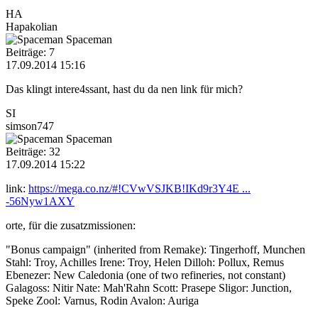
HA
Hapakolian
Spaceman
Beiträge: 7
17.09.2014 15:16
Das klingt intere4ssant, hast du da nen link für mich?
SI
simson747
Spaceman
Beiträge: 32
17.09.2014 15:22
link:
https://mega.co.nz/#!CVwVSJKB!IKd9r3Y4E ...
-56Nyw1AXY
orte, für die zusatzmissionen:
"Bonus campaign" (inherited from Remake): Tingerhoff, Munchen
Stahl: Troy, Achilles Irene: Troy, Helen Dilloh: Pollux, Remus
Ebenezer: New Caledonia (one of two refineries, not constant)
Galagoss: Nitir Nate: Mah'Rahn Scott: Prasepe Sligor: Junction,
Speke Zool: Varnus, Rodin Avalon: Auriga