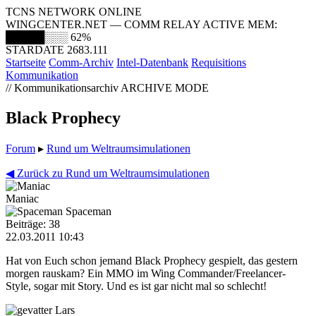
TCNS NETWORK ONLINE
WINGCENTER.NET — COMM RELAY ACTIVE
MEM:
█████░░░
62%
STARDATE 2683.111
Startseite
Comm-Archiv
Intel-Datenbank
Requisitions
Kommunikation
// Kommunikationsarchiv
ARCHIVE MODE
Black Prophecy
Forum
▸
Rund um Weltraumsimulationen
◀ Zurück zu Rund um Weltraumsimulationen
Maniac
Spaceman
Beiträge: 38
22.03.2011 10:43
Hat von Euch schon jemand Black Prophecy gespielt, das gestern
morgen rauskam? Ein MMO im Wing Commander/Freelancer-
Style, sogar mit Story. Und es ist gar nicht mal so schlecht!