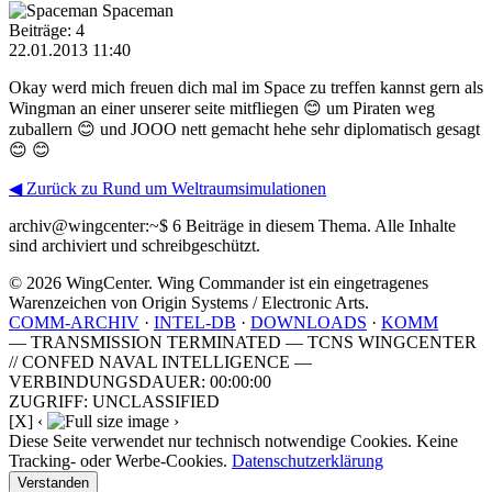
Spaceman
Beiträge: 4
22.01.2013 11:40
Okay werd mich freuen dich mal im Space zu treffen kannst gern als
Wingman an einer unserer seite mitfliegen 😊 um Piraten weg
zuballern 😊 und JOOO nett gemacht hehe sehr diplomatisch gesagt
😊 😊
◀ Zurück zu Rund um Weltraumsimulationen
archiv@wingcenter:~$
6 Beiträge in diesem Thema. Alle Inhalte
sind archiviert und schreibgeschützt.
© 2026 WingCenter. Wing Commander ist ein eingetragenes
Warenzeichen von Origin Systems / Electronic Arts.
COMM-ARCHIV
·
INTEL-DB
·
DOWNLOADS
·
KOMM
— TRANSMISSION TERMINATED — TCNS WINGCENTER
// CONFED NAVAL INTELLIGENCE —
VERBINDUNGSDAUER: 00:00:00
ZUGRIFF: UNCLASSIFIED
[X]
‹
›
Diese Seite verwendet nur technisch notwendige Cookies. Keine
Tracking- oder Werbe-Cookies.
Datenschutzerklärung
Verstanden