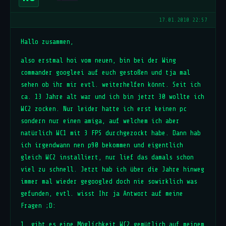
17.01.2010 22:57
Hallo zusammen,
also erstmal hoi vom neuen, bin bei der Wing
commander googleei auf euch gestoßen und tja mal
sehen ob ihr mir evtl. weiterhelfen könnt. Seit ich
ca. 13 Jahre alt war und ich bin jetzt 30 wollte ich
WC2 zocken. Nur leider hatte ich erst keinen pc
sondern nur einen amiga, auf welchem ich aber
natürlich WC1 mit 3 FPS durchgezockt habe. Dann hab
ich irgendwann nen p90 bekommen und eigentlich
gleich WC2 installiert, nur lief das damals schon
viel zu schnell. Jetzt hab ich über die Jahre hinweg
immer mal wieder gegoogled doch nie sowirklich was
gefunden, evtl. wisst Ihr ja Antwort auf meine
Fragen ;D:
1. gibt es eine Möglíchkeit WC2 gemütlich auf meinem