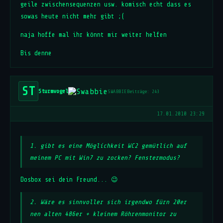
geile zwischensequenzen usw. komisch echt dass es
sowas heute nicht mehr gibt ;(
naja hoffe mal ihr könnt mir weiter helfen
Bis denne
ST
Sturmvogel
SWABBIE
Beiträge: 243
17.01.2010 23:29
1. gibt es eine Möglíchkeit WC2 gemütlich auf
meinem PC mit Win7 zu zocken? Fenstermodus?
Dosbox sei dein Freund... 😉
2. Wäre es sinnvoller sich irgendwo fürn 20er
nen alten 486er + kleinem Röhrenmonitor zu