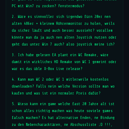
PC mit Win7 zu zocken? Fenstermodus?
2. Wäre es sinnvoller sich irgendwo fürn 20er nen
alten 486er + kleinem Röhrenmonitor zu holen, weils
da sicher läuft und auch besser aussieht? vorallem
könnte man da ja auch nen alten Joystick nutzen oder
geht das unter Win 7 auch? also joystick meine ich?
3. Ich habe gelesen EA plant ein WC Remake, wäre
damit ein wirkliches HD Remake von WC 1 gemeint oder
war es das üble X-Box Live release?
4. Kann man WC 2 oder WC 1 mitlerweile kostenlos
downloaden? Falls nein welche Version sollte man wo
kaufen und was ist ein normaler Preis dafür?
5. Wieso kann ein game welche fast 20 Jahre alt ist
schon alles richtig machen was heute soviele games
falsch machen? Es hat alternative Enden, ne Bindung
zu den Nebencharacktären, ne Abschussliste ;D !!!,