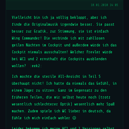
18.01.2010 14:05
Vielleicht bin ich ja völlig bekloppt, aber ich
finde die Originalmusik irgendwie besser. Sie passt
besser zur Grafik, zur Stimmung, sie ist einfach
Wing Commander! Die verbinde ich mit zahllosen
geilen Nächten im Cockpit und außerdem würde ich das
Cockpit niemals ausschalten! Welcher Frevler würde
bei WC1 und 2 ernsthaft die Cockpits ausblenden
wollen? :eek2:
Ich mochte die sterile All-Ansicht in Teil 5
überhaupt nicht! Ich hatte da niemals das Gefühl, in
einem Jäger zu sitzen. Ganz im Gegensatz zu den
früheren Teilen, die mir selbst heute noch (trotz
wesentlich schlechterer Optik) wesentlich mehr Spaß
machen. Zudem spiele ich WC lieber in deutsch, da
fühle ich mich einfach wohler 😉
Leider bekomme ich meine WC1 und 2 Versionen selbst