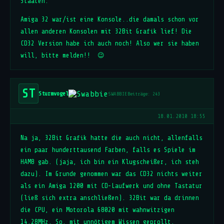
Staaten.
Amiga 32 war/ist eine Konsole..die damals schon vor
allen anderen Konsolen mit 32Bit Grafik lief! Die
CD32 Version habe ich auch noch! Also wer sie haben
will, bitte melden!! 😉
ST
Sturmvogel
SWABBIE
Beiträge: 243
18.01.2010 18:55
Na ja, 32Bit Grafik hatte die auch nicht, allenfalls
ein paar hunderttausend Farben, falls es Spiele im
HAM8 gab. (jaja, ich bin ein Klugscheißer, ich steh
dazu). Im Grunde genommen war das CD32 nichts weiter
als ein Amiga 1200 mit CD-Laufwerk und ohne Tastatur
(ließ sich extra anschließen). 32Bit war da drinnen
die CPU, ein Motorola 68020 mit wahnwitzigen
14,28MHz. So, mit unnötigem Wissen geprollt,