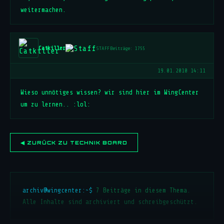
weitermachen.
Catkiller
STAFF
Beiträge: 1755
19.01.2010 14:11
Wieso unnötiges wissen? wir sind hier im WingCenter
um zu lernen.. :lol:
◀ ZURÜCK ZU TECHNIK BOARD
archiv@wingcenter:~$
7 Beiträge in diesem Thema.
Alle Inhalte sind archiviert und schreibgeschützt.