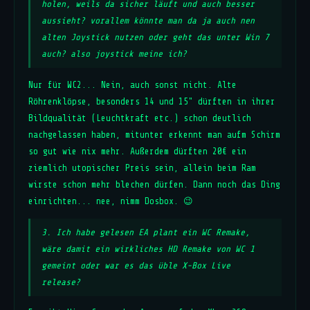
holen, weils da sicher läuft und auch besser
aussieht? vorallem könnte man da ja auch nen
alten Joystick nutzen oder geht das unter Win 7
auch? also joystick meine ich?
Nur für WC2... Nein, auch sonst nicht. Alte
Röhrenklöpse, besonders 14 und 15" dürften in ihrer
Bildqualität (Leuchtkraft etc.) schon deutlich
nachgelassen haben, mitunter erkennt man aufm Schirm
so gut wie nix mehr. Außerdem dürften 20€ ein
ziemlich utopischer Preis sein, allein beim Ram
wirste schon mehr blechen dürfen. Dann noch das Ding
einrichten... nee, nimm Dosbox. 😉
3. Ich habe gelesen EA plant ein WC Remake,
wäre damit ein wirkliches HD Remake von WC 1
gemeint oder war es das üble X-Box Live
release?