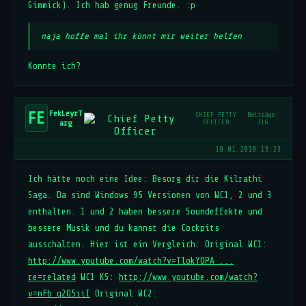
Gimmick). Ich hab genug Freunde. :p
naja hoffe mal ihr könnt mir weiter helfen
Konnte ich?
FekLeyrT
FE
CHIEF PETTY
Beiträge:
arg
OFFICER
316
18.01.2010 13:23
Ich hätte noch eine Idee: Besorg dir die Kilrathi
Saga. Da sind Windows 95 Versionen von WC1, 2 und 3
enthalten. 1 und 2 haben bessere Soundeffekte und
bessere Musik und du kannst die Cockpits
ausschalten. Hier ist ein Vergleich: Original WC1:
http://www.youtube.com/watch?v=TlokYOPA ...
re=related
WC1 KS:
http://www.youtube.com/watch?
v=nFb_q2Q5iiI
Original WC2: