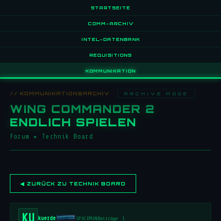
STARTSEITE
COMM-ARCHIV
INTEL-DATENBANK
REQUISITIONS
KOMMUNIKATION
// KOMMUNIKATIONSARCHIV
ARCHIVE MODE
WING COMMANDER 2
ENDLICH SPIELEN
Forum
▸
Technik Board
◀ ZURÜCK ZU TECHNIK BOARD
KU
kuerde
SPACEMAN
Beiträge: 1