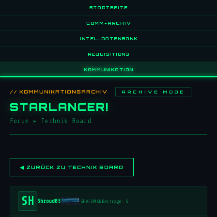
STARTSEITE
COMM-ARCHIV
INTEL-DATENBANK
REQUISITIONS
KOMMUNIKATION
// KOMMUNIKATIONSARCHIV
ARCHIVE MODE
STARLANCER!
Forum
▸
Technik Board
◀ ZURÜCK ZU TECHNIK BOARD
SH
Shroud85
SPACEMAN
Beiträge: 5