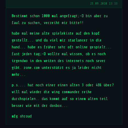
25.09.2010 13:33
Bestimmt schon 1000 mal angefragt;-D bin aber zu
faul zu suchen, verzeiht mir bitte!!
habe mal meine alte spielekiste auf den kopf
gestellt... und da viel mir starlancer in die
hand... habe es früher sehr oft online gespielt...
fast jeden tag;-D wollte mal wissen, ob es noch
irgendwo in den weiten des internets noch sever
gibt. zone.com unterstützt es ja leider nicht
mehr...
p.s.... hat noch einer einen alten 3 oder 486 über?
will mal wieder die wing commander reihe
durchspielen.. das kommt auf so einem alten teil
besser wie mit der dosbox...
mfg shroud