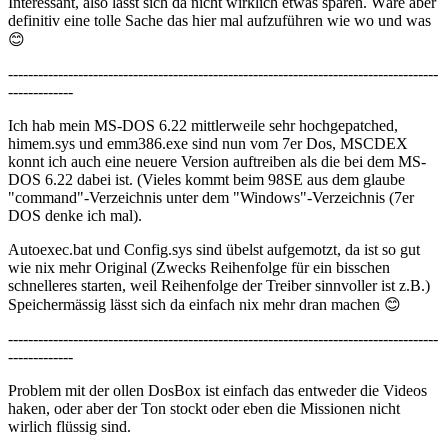
Interessant, also lässt sich da nicht wirklich etwas sparen. Wäre aber
definitiv eine tolle Sache das hier mal aufzuführen wie wo und was
😊
--------------------------------------------------------------------------------------
-------------
Ich hab mein MS-DOS 6.22 mittlerweile sehr hochgepatched,
himem.sys und emm386.exe sind nun vom 7er Dos, MSCDEX
konnt ich auch eine neuere Version auftreiben als die bei dem MS-
DOS 6.22 dabei ist. (Vieles kommt beim 98SE aus dem glaube
"command"-Verzeichnis unter dem "Windows"-Verzeichnis (7er
DOS denke ich mal).
Autoexec.bat und Config.sys sind übelst aufgemotzt, da ist so gut
wie nix mehr Original (Zwecks Reihenfolge für ein bisschen
schnelleres starten, weil Reihenfolge der Treiber sinnvoller ist z.B.)
Speichermässig lässt sich da einfach nix mehr dran machen 😊
--------------------------------------------------------------------------------------
-------------
Problem mit der ollen DosBox ist einfach das entweder die Videos
haken, oder aber der Ton stockt oder eben die Missionen nicht
wirlich flüssig sind.