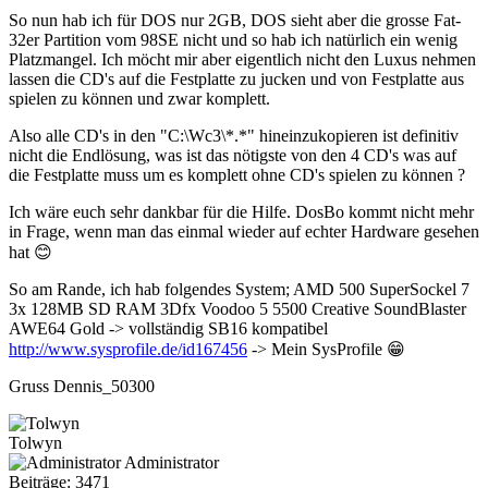
So nun hab ich für DOS nur 2GB, DOS sieht aber die grosse Fat-
32er Partition vom 98SE nicht und so hab ich natürlich ein wenig
Platzmangel. Ich möcht mir aber eigentlich nicht den Luxus nehmen
lassen die CD's auf die Festplatte zu jucken und von Festplatte aus
spielen zu können und zwar komplett.
Also alle CD's in den "C:\Wc3\*.*" hineinzukopieren ist definitiv
nicht die Endlösung, was ist das nötigste von den 4 CD's was auf
die Festplatte muss um es komplett ohne CD's spielen zu können ?
Ich wäre euch sehr dankbar für die Hilfe. DosBo kommt nicht mehr
in Frage, wenn man das einmal wieder auf echter Hardware gesehen
hat 😊
So am Rande, ich hab folgendes System; AMD 500 SuperSockel 7
3x 128MB SD RAM 3Dfx Voodoo 5 5500 Creative SoundBlaster
AWE64 Gold -> vollständig SB16 kompatibel
http://www.sysprofile.de/id167456
-> Mein SysProfile 😁
Gruss Dennis_50300
Tolwyn
Administrator
Beiträge: 3471