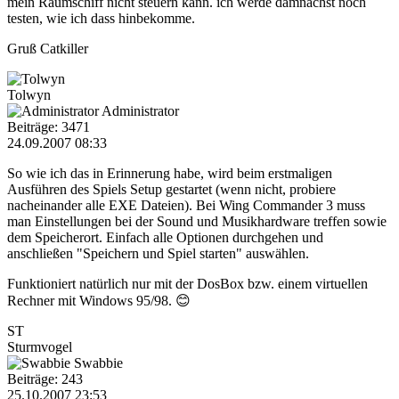
mein Raumschiff nicht steuern kann. ich werde dämnächst noch
testen, wie ich dass hinbekomme.
Gruß Catkiller
Tolwyn
Administrator
Beiträge: 3471
24.09.2007 08:33
So wie ich das in Erinnerung habe, wird beim erstmaligen
Ausführen des Spiels Setup gestartet (wenn nicht, probiere
nacheinander alle EXE Dateien). Bei Wing Commander 3 muss
man Einstellungen bei der Sound und Musikhardware treffen sowie
dem Speicherort. Einfach alle Optionen durchgehen und
anschließen "Speichern und Spiel starten" auswählen.
Funktioniert natürlich nur mit der DosBox bzw. einem virtuellen
Rechner mit Windows 95/98. 😊
ST
Sturmvogel
Swabbie
Beiträge: 243
25.10.2007 23:53