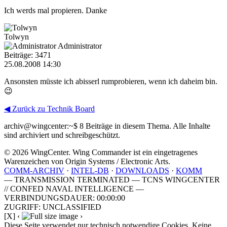
Ich werds mal propieren. Danke
Tolwyn
Administrator
Beiträge: 3471
25.08.2008 14:30
Ansonsten müsste ich abisserl rumprobieren, wenn ich daheim bin.
😉
◀ Zurück zu Technik Board
archiv@wingcenter:~$
8 Beiträge in diesem Thema. Alle Inhalte
sind archiviert und schreibgeschützt.
© 2026 WingCenter. Wing Commander ist ein eingetragenes
Warenzeichen von Origin Systems / Electronic Arts.
COMM-ARCHIV
·
INTEL-DB
·
DOWNLOADS
·
KOMM
— TRANSMISSION TERMINATED — TCNS WINGCENTER
// CONFED NAVAL INTELLIGENCE —
VERBINDUNGSDAUER: 00:00:00
ZUGRIFF: UNCLASSIFIED
[X]
‹
›
Diese Seite verwendet nur technisch notwendige Cookies. Keine