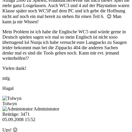
Amiga 2000 zu Spielen, erstaunlicherweise hat mich dieses Spiel nie
mehr ganz Losgelassen. Auch WC3 und 4 auf der Playstation waren
Klasse später noch WC5P auf dem PC und ich gebe die Hoffnung
nicht auf noch ein mal bereit zu stehen für einen Teil 6. 😉 Man
kann ja nie Wissen!
Mein Problem ist ich habe die Englische WC5 und würde gerne in
Deutsch spielen sagen wir mal so mein Englisch ist nicht sooo
überragend lol Nunja ich habe versucht eure Langpacks zu Saugen
leider bekommt man bei die Zippacks 404 die anderen Sachen
denke mal es sind die Tools gehen noch. Kann mir evt. jemand
weiterhelfen!?
Vielen dank!
mfg
Hagal
Tolwyn
Administrator
Beiträge: 3471
05.09.2008 15:52
Ups! 😉