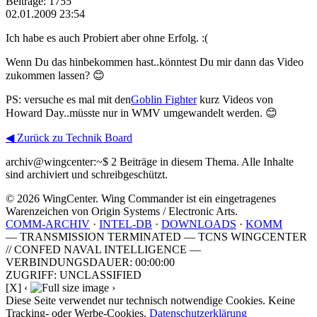
Beiträge: 1755
02.01.2009 23:54
Ich habe es auch Probiert aber ohne Erfolg. :(
Wenn Du das hinbekommen hast..könntest Du mir dann das Video
zukommen lassen? 😊
PS: versuche es mal mit den
Goblin Fighter
kurz Videos von
Howard Day..müsste nur in WMV umgewandelt werden. 😊
◀ Zurück zu Technik Board
archiv@wingcenter:~$
2 Beiträge in diesem Thema. Alle Inhalte
sind archiviert und schreibgeschützt.
© 2026 WingCenter. Wing Commander ist ein eingetragenes
Warenzeichen von Origin Systems / Electronic Arts.
COMM-ARCHIV
·
INTEL-DB
·
DOWNLOADS
·
KOMM
— TRANSMISSION TERMINATED — TCNS WINGCENTER
// CONFED NAVAL INTELLIGENCE —
VERBINDUNGSDAUER: 00:00:00
ZUGRIFF: UNCLASSIFIED
[X]
‹
›
Diese Seite verwendet nur technisch notwendige Cookies. Keine
Tracking- oder Werbe-Cookies.
Datenschutzerklärung