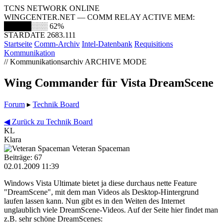
TCNS NETWORK ONLINE
WINGCENTER.NET — COMM RELAY ACTIVE
MEM:
█████░░░
62%
STARDATE 2683.111
Startseite
Comm-Archiv
Intel-Datenbank
Requisitions
Kommunikation
// Kommunikationsarchiv
ARCHIVE MODE
Wing Commander für Vista DreamScene
Forum
▸
Technik Board
◀ Zurück zu Technik Board
KL
Klara
Veteran Spaceman
Beiträge: 67
02.01.2009 11:39
Windows Vista Ultimate bietet ja diese durchaus nette Feature
"DreamScene", mit dem man Videos als Desktop-Hintergrund
laufen lassen kann. Nun gibt es in den Weiten des Internet
unglaublich viele DreamScene-Videos. Auf der Seite hier findet man
z.B. sehr schöne DreamScenes: