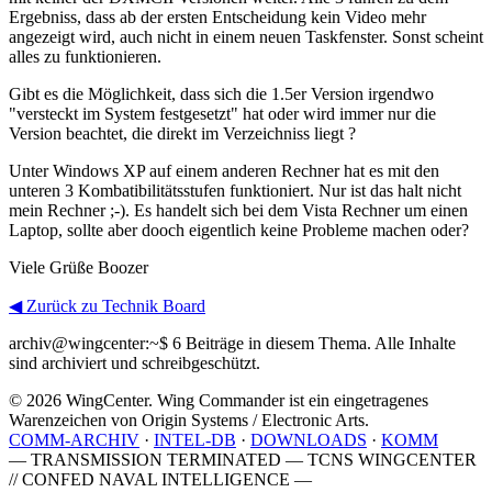
Ergebniss, dass ab der ersten Entscheidung kein Video mehr
angezeigt wird, auch nicht in einem neuen Taskfenster. Sonst scheint
alles zu funktionieren.
Gibt es die Möglichkeit, dass sich die 1.5er Version irgendwo
"versteckt im System festgesetzt" hat oder wird immer nur die
Version beachtet, die direkt im Verzeichniss liegt ?
Unter Windows XP auf einem anderen Rechner hat es mit den
unteren 3 Kombatibilitätsstufen funktioniert. Nur ist das halt nicht
mein Rechner ;-). Es handelt sich bei dem Vista Rechner um einen
Laptop, sollte aber dooch eigentlich keine Probleme machen oder?
Viele Grüße Boozer
◀ Zurück zu Technik Board
archiv@wingcenter:~$
6 Beiträge in diesem Thema. Alle Inhalte
sind archiviert und schreibgeschützt.
© 2026 WingCenter. Wing Commander ist ein eingetragenes
Warenzeichen von Origin Systems / Electronic Arts.
COMM-ARCHIV
·
INTEL-DB
·
DOWNLOADS
·
KOMM
— TRANSMISSION TERMINATED — TCNS WINGCENTER
// CONFED NAVAL INTELLIGENCE —