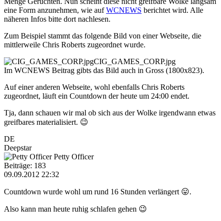
Menge Gerüchten. Nun scheint diese nicht greifbare Wolke langsam
eine Form anzunehmen, wie auf
WCNEWS
berichtet wird. Alle
näheren Infos bitte dort nachlesen.
Zum Beispiel stammt das folgende Bild von einer Webseite, die
mittlerweile Chris Roberts zugeordnet wurde.
CIG_GAMES_CORP.jpg
Im WCNEWS Beitrag gibts das Bild auch in Gross (1800x823).
Auf einer anderen Webseite, wohl ebenfalls Chris Roberts
zugeordnet, läuft ein Countdown der heute um 24:00 endet.
Tja, dann schauen wir mal ob sich aus der Wolke irgendwann etwas
greifbares materialisiert. 😉
DE
Deepstar
Petty Officer
Beiträge: 183
09.09.2012 22:32
Countdown wurde wohl um rund 16 Stunden verlängert 😛.
Also kann man heute ruhig schlafen gehen 😉