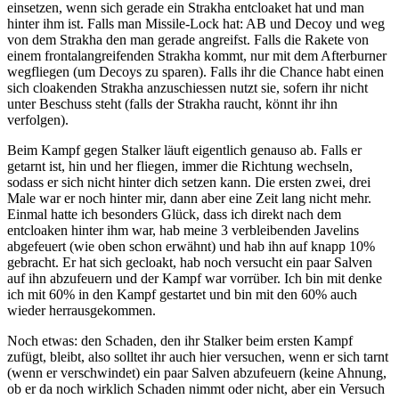
einsetzen, wenn sich gerade ein Strakha entcloaket hat und man
hinter ihm ist. Falls man Missile-Lock hat: AB und Decoy und weg
von dem Strakha den man gerade angreifst. Falls die Rakete von
einem frontalangreifenden Strakha kommt, nur mit dem Afterburner
wegfliegen (um Decoys zu sparen). Falls ihr die Chance habt einen
sich cloakenden Strakha anzuschiessen nutzt sie, sofern ihr nicht
unter Beschuss steht (falls der Strakha raucht, könnt ihr ihn
verfolgen).
Beim Kampf gegen Stalker läuft eigentlich genauso ab. Falls er
getarnt ist, hin und her fliegen, immer die Richtung wechseln,
sodass er sich nicht hinter dich setzen kann. Die ersten zwei, drei
Male war er noch hinter mir, dann aber eine Zeit lang nicht mehr.
Einmal hatte ich besonders Glück, dass ich direkt nach dem
entcloaken hinter ihm war, hab meine 3 verbleibenden Javelins
abgefeuert (wie oben schon erwähnt) und hab ihn auf knapp 10%
gebracht. Er hat sich gecloakt, hab noch versucht ein paar Salven
auf ihn abzufeuern und der Kampf war vorrüber. Ich bin mit denke
ich mit 60% in den Kampf gestartet und bin mit den 60% auch
wieder herrausgekommen.
Noch etwas: den Schaden, den ihr Stalker beim ersten Kampf
zufügt, bleibt, also solltet ihr auch hier versuchen, wenn er sich tarnt
(wenn er verschwindet) ein paar Salven abzufeuern (keine Ahnung,
ob er da noch wirklich Schaden nimmt oder nicht, aber ein Versuch