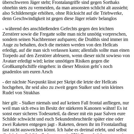
überschweren Jäger steht; Frontalangriffe sind gegen Sorthaks
ohnehin stets zu vermeiden, da man ansonsten schlicht alt aussieht;
also Schildenergie erhöhen, ohne Rücksicht auf die Triebwerke,
denn Geschwindigkeit ist gegen diese Jäger relativ belanglos
- während des anschließenden Gefechts gegen den leichten
Zerstörer sowie die Fregatte sollte man nicht unnötig vorpreschen,
sondern seinen Nachbrenner aufsparen; die Dralthis sind immer im
Auge zu behalten, doch die meisten werden von den Hellcats
erledigt, auf die man sich verlassen kann; allenfalls sollte man einen
Torpedo auf den Zerstörer abfeuern, wenn dieser nicht sowieso von
Avatarr erledigt wird; keine unnötigen Risiken gegen die
Großkampfschiffe eingehen: in dieser Mission geht´s noch
gnadenlos um euren Arsch
- der nächste Navpunkt lässt per Skript die letzte der Hellcats
hochgehen, ihr seid also zu zweit gegen Stalker und sein kleines
Rudel von Strakhas
hier gilt: - Stalker niemals und auf keinen Fall frontal anfliegen, nur
weil man sich etwa im Besitz der stärkeren Kanonen wähnt! Es ist
sonst euer sicheres Todesurteil, da dieser mit ein paar Salven eure
Schilde schwächt und euch Sekundenbruchteile später eine oder
zwei Raketen entgegen jagt - Raketen, denen ihr im Frontalanflug
fast nicht ausweichen könnt. Ich habe es dreimal erlebt, und selbst