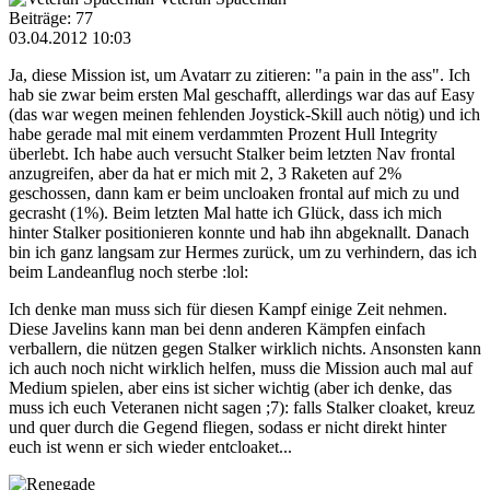
Beiträge: 77
03.04.2012 10:03
Ja, diese Mission ist, um Avatarr zu zitieren: "a pain in the ass". Ich
hab sie zwar beim ersten Mal geschafft, allerdings war das auf Easy
(das war wegen meinen fehlenden Joystick-Skill auch nötig) und ich
habe gerade mal mit einem verdammten Prozent Hull Integrity
überlebt. Ich habe auch versucht Stalker beim letzten Nav frontal
anzugreifen, aber da hat er mich mit 2, 3 Raketen auf 2%
geschossen, dann kam er beim uncloaken frontal auf mich zu und
gecrasht (1%). Beim letzten Mal hatte ich Glück, dass ich mich
hinter Stalker positionieren konnte und hab ihn abgeknallt. Danach
bin ich ganz langsam zur Hermes zurück, um zu verhindern, das ich
beim Landeanflug noch sterbe :lol:
Ich denke man muss sich für diesen Kampf einige Zeit nehmen.
Diese Javelins kann man bei denn anderen Kämpfen einfach
verballern, die nützen gegen Stalker wirklich nichts. Ansonsten kann
ich auch noch nicht wirklich helfen, muss die Mission auch mal auf
Medium spielen, aber eins ist sicher wichtig (aber ich denke, das
muss ich euch Veteranen nicht sagen ;7): falls Stalker cloaket, kreuz
und quer durch die Gegend fliegen, sodass er nicht direkt hinter
euch ist wenn er sich wieder entcloaket...