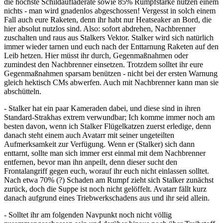
die höchste Schildaufladerate sowie 85% Rumpfstärke nutzen einem
nichts - man wird gnadenlos abgeschossen! Vergesst in solch einem
Fall auch eure Raketen, denn ihr habt nur Heatseaker an Bord, die
hier absolut nutzlos sind. Also: sofort abdrehen, Nachbrenner
zuschalten und raus aus Stalkers Vektor. Stalker wird sich natürlich
immer wieder tarnen und euch nach der Enttarnung Raketen auf den
Leib hetzen. Hier müsst ihr durch, Gegenmaßnahmen oder
zumindest den Nachbrenner einsetzen. Trotzdem solltet ihr eure
Gegenmaßnahmen sparsam benützen - nicht bei der ersten Warnung
gleich hektisch CMs abwerfen. Auch mit Nachbrenner kann man sie
abschütteln.
- Stalker hat ein paar Kameraden dabei, und diese sind in ihren
Standard-Strakhas extrem verwundbar; Ich komme immer noch am
besten davon, wenn ich Stalker Flügelkatzen zuerst erledige, denn
danach steht einem auch Avatarr mit seiner ungeteilten
Aufmerksamkeit zur Verfügung. Wenn er (Stalker) sich dann
enttarnt, sollte man sich immer erst einmal mit dem Nachbrenner
entfernen, bevor man ihn anpeilt, denn dieser sucht den
Frontalangriff gegen euch, worauf ihr euch nicht einlassen solltet.
Nach etwa 70% (?) Schaden am Rumpf zieht sich Stalker zunächst
zurück, doch die Suppe ist noch nicht gelöffelt. Avatarr fällt kurz
danach aufgrund eines Triebwerkschadens aus und ihr seid allein.
- Solltet ihr am folgenden Navpunkt noch nicht völlig