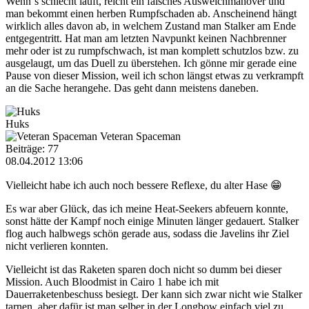
Wenn´s schlecht läuft, reicht ein falsches Ausweichmanöver und
man bekommt einen herben Rumpfschaden ab. Anscheinend hängt
wirklich alles davon ab, in welchem Zustand man Stalker am Ende
entgegentritt. Hat man am letzten Navpunkt keinen Nachbrenner
mehr oder ist zu rumpfschwach, ist man komplett schutzlos bzw. zu
ausgelaugt, um das Duell zu überstehen. Ich gönne mir gerade eine
Pause von dieser Mission, weil ich schon längst etwas zu verkrampft
an die Sache herangehe. Das geht dann meistens daneben.
Huks
Veteran Spaceman
Beiträge: 77
08.04.2012 13:06
Vielleicht habe ich auch noch bessere Reflexe, du alter Hase 😁
Es war aber Glück, das ich meine Heat-Seekers abfeuern konnte,
sonst hätte der Kampf noch einige Minuten länger gedauert. Stalker
flog auch halbwegs schön gerade aus, sodass die Javelins ihr Ziel
nicht verlieren konnten.
Vielleicht ist das Raketen sparen doch nicht so dumm bei dieser
Mission. Auch Bloodmist in Cairo 1 habe ich mit
Dauerraketenbeschuss besiegt. Der kann sich zwar nicht wie Stalker
tarnen, aber dafür ist man selber in der Longbow einfach viel zu