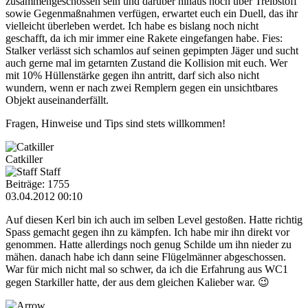
zusammengeschossen sein und darüber hinaus noch über Treibstoff
sowie Gegenmaßnahmen verfügen, erwartet euch ein Duell, das ihr
vielleicht überleben werdet. Ich habe es bislang noch nicht
geschafft, da ich mir immer eine Rakete eingefangen habe. Fies:
Stalker verlässt sich schamlos auf seinen gepimpten Jäger und sucht
auch gerne mal im getarnten Zustand die Kollision mit euch. Wer
mit 10% Hüllenstärke gegen ihn antritt, darf sich also nicht
wundern, wenn er nach zwei Remplern gegen ein unsichtbares
Objekt auseinanderfällt.
Fragen, Hinweise und Tips sind stets willkommen!
Catkiller
Staff
Beiträge: 1755
03.04.2012 00:10
Auf diesen Kerl bin ich auch im selben Level gestoßen. Hatte richtig
Spass gemacht gegen ihn zu kämpfen. Ich habe mir ihn direkt vor
genommen. Hatte allerdings noch genug Schilde um ihn nieder zu
mähen. danach habe ich dann seine Flügelmänner abgeschossen.
War für mich nicht mal so schwer, da ich die Erfahrung aus WC1
gegen Starkiller hatte, der aus dem gleichen Kalieber war. 😉