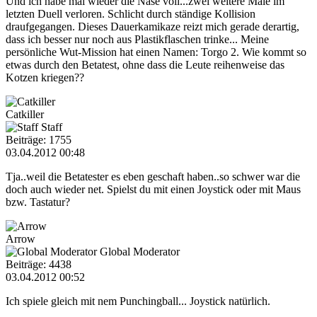
Und ich habe mal wieder die Nase voll...zwei weitere Male im
letzten Duell verloren. Schlicht durch ständige Kollision
draufgegangen. Dieses Dauerkamikaze reizt mich gerade derartig,
dass ich besser nur noch aus Plastikflaschen trinke... Meine
persönliche Wut-Mission hat einen Namen: Torgo 2. Wie kommt so
etwas durch den Betatest, ohne dass die Leute reihenweise das
Kotzen kriegen??
Catkiller
Staff
Beiträge: 1755
03.04.2012 00:48
Tja..weil die Betatester es eben geschaft haben..so schwer war die
doch auch wieder net. Spielst du mit einen Joystick oder mit Maus
bzw. Tastatur?
Arrow
Global Moderator
Beiträge: 4438
03.04.2012 00:52
Ich spiele gleich mit nem Punchingball... Joystick natürlich.