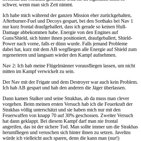
schwer, wenn man sich Zeit nimmt.
Ich habe mich während der ganzen Mission eher zurückgehalten,
Afterburner-Fuel und Decoys gespart, bei den Sorthaks bei Nav 1
nur kurz frontal draufgeballert, dass ich gerade so keinen Hull-
Damage abbekommen habe. Energie von den Engines auf
Guns/Shield, sich hinter ihnen positioniert, draufgeballert, Shield-
Power nach vorne, falls er dünn wurde. Falls jemand Probleme
dabei hat, kurz mit dem AB wegfliegen alle Energie auf Shield zum
regenerieren und langsam wieder den Kampf aufnehmen.
Nav 2: Ich hab meine Flügelmänner vorausfliegen lassen, um nicht
mitten im Kampf verwickelt zu sein.
Der Nav mit der Frigate und dem Destroyer war auch kein Problem.
Ich hab AB gespart und hab den anderen die Jäger überlassen.
Dann kamen Stalker und seine Strakhas, ab da muss man clever
vorgehen. Beim meinen ersten Versuch hab ich die Feuerkraft der
Strakhas völlig unterschätzt und sie haben mich nur mit den
Feuerwaffen von knapp 70 auf 30% geschossen. Zweiter Versuch
hat dann geklappt. Bei diesem Kampf darf man nie frontal
angreifen, das ist der sichere Tod. Man sollte immer um die Strakhas
herumfliegen und veruschen sich hinter ihnen zu setzen. Javelins
würde ich vielleicht auch sparen, denn die kann man (nur!)