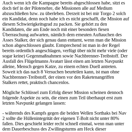
Auch wenn ich die Kampagne bereits abgeschlossen habe, sitzt es
doch tief in der Pilotenehre, die Missionen alle auf Medium
abzuschließen bzw. zu überleben. Derzeit ist bei mir Torgo 2 solch
ein Kandidat, denn noch habe ich es nicht geschafft, die Mission auf
diesem Schwierigkeitsgrad zu packen. Sie gehört zu den
Kandidaten, die am Ende noch mit einer besonders fiesen
Überraschung aufwarten, nämlich dem erneuten Auftauchen des
Asses Stalker, der sich genau dann enttarnt, wenn man die Mission
schon abgeschlossen glaubt. Entsprechend ist man in der Regel
bereits ordentlich angeschlagen, verfügt über nicht mehr viele (oder
sogar keine) Gegenmaßnahmen sowie Nachbrenner-Treibstoff. Der
Ausfall des Flügelmanns Avatarr lässt einen am letzten Navpunkt
alleine, Mensch gegen Katze, zu einem echten Duell antreten.
Soweit ich das nach 8 Versuchen beurteilen kann, ist man ohne
Nachbrenner-Treibstoff, der einen vor den Raketenangriffen
Stalkers rettet, praktisch chancenlos.
Mögliche Schlüssel zum Erfolg dieser Mission scheinen dennoch
folgende Aspekte zu sein, die einen zum Teil überhaupt erst zum
letzten Navpunkt gelangen lassen:
- währends des Kampfs gegen die beiden Wellen Sorthaks bei Nav
2 sollte die Hüllenintegrität der eigenen T-Bolt nicht unter 80%
fallen. Dies geschieht leider recht schnell einmal, wenn man unter
dem Dauerbeschuss des Zwillingsturms am Heck dieser