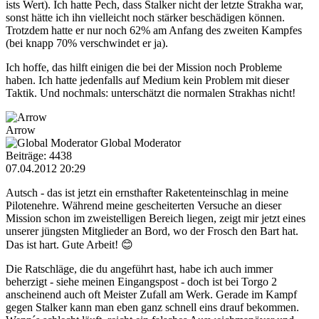
ists Wert). Ich hatte Pech, dass Stalker nicht der letzte Strakha war,
sonst hätte ich ihn vielleicht noch stärker beschädigen können.
Trotzdem hatte er nur noch 62% am Anfang des zweiten Kampfes
(bei knapp 70% verschwindet er ja).
Ich hoffe, das hilft einigen die bei der Mission noch Probleme
haben. Ich hatte jedenfalls auf Medium kein Problem mit dieser
Taktik. Und nochmals: unterschätzt die normalen Strakhas nicht!
Arrow
Global Moderator
Beiträge: 4438
07.04.2012 20:29
Autsch - das ist jetzt ein ernsthafter Raketenteinschlag in meine
Pilotenehre. Während meine gescheiterten Versuche an dieser
Mission schon im zweistelligen Bereich liegen, zeigt mir jetzt eines
unserer jüngsten Mitglieder an Bord, wo der Frosch den Bart hat.
Das ist hart. Gute Arbeit! 😊
Die Ratschläge, die du angeführt hast, habe ich auch immer
beherzigt - siehe meinen Eingangspost - doch ist bei Torgo 2
anscheinend auch oft Meister Zufall am Werk. Gerade im Kampf
gegen Stalker kann man eben ganz schnell eins drauf bekommen.