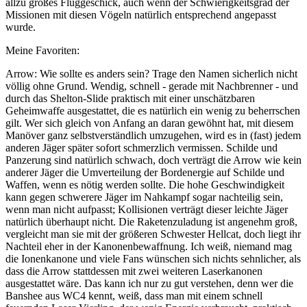
allzu großes Fluggeschick, auch wenn der Schwierigkeitsgrad der
Missionen mit diesen Vögeln natürlich entsprechend angepasst
wurde.
Meine Favoriten:
Arrow: Wie sollte es anders sein? Trage den Namen sicherlich nicht
völlig ohne Grund. Wendig, schnell - gerade mit Nachbrenner - und
durch das Shelton-Slide praktisch mit einer unschätzbaren
Geheimwaffe ausgestattet, die es natürlich ein wenig zu beherrschen
gilt. Wer sich gleich von Anfang an daran gewöhnt hat, mit diesem
Manöver ganz selbstverständlich umzugehen, wird es in (fast) jedem
anderen Jäger später sofort schmerzlich vermissen. Schilde und
Panzerung sind natürlich schwach, doch verträgt die Arrow wie kein
anderer Jäger die Umverteilung der Bordenergie auf Schilde und
Waffen, wenn es nötig werden sollte. Die hohe Geschwindigkeit
kann gegen schwerere Jäger im Nahkampf sogar nachteilig sein,
wenn man nicht aufpasst; Kollisionen verträgt dieser leichte Jäger
natürlich überhaupt nicht. Die Raketenzuladung ist angenehm groß,
vergleicht man sie mit der größeren Schwester Hellcat, doch liegt ihr
Nachteil eher in der Kanonenbewaffnung. Ich weiß, niemand mag
die Ionenkanone und viele Fans wünschen sich nichts sehnlicher, als
dass die Arrow stattdessen mit zwei weiteren Laserkanonen
ausgestattet wäre. Das kann ich nur zu gut verstehen, denn wer die
Banshee aus WC4 kennt, weiß, dass man mit einem schnell