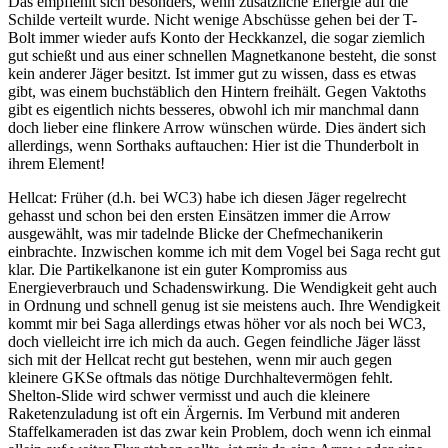
Das empfiehlt sich besonders, wenn zusätzliche Energie auf die
Schilde verteilt wurde. Nicht wenige Abschüsse gehen bei der T-
Bolt immer wieder aufs Konto der Heckkanzel, die sogar ziemlich
gut schießt und aus einer schnellen Magnetkanone besteht, die sonst
kein anderer Jäger besitzt. Ist immer gut zu wissen, dass es etwas
gibt, was einem buchstäblich den Hintern freihält. Gegen Vaktoths
gibt es eigentlich nichts besseres, obwohl ich mir manchmal dann
doch lieber eine flinkere Arrow wünschen würde. Dies ändert sich
allerdings, wenn Sorthaks auftauchen: Hier ist die Thunderbolt in
ihrem Element!
Hellcat: Früher (d.h. bei WC3) habe ich diesen Jäger regelrecht
gehasst und schon bei den ersten Einsätzen immer die Arrow
ausgewählt, was mir tadelnde Blicke der Chefmechanikerin
einbrachte. Inzwischen komme ich mit dem Vogel bei Saga recht gut
klar. Die Partikelkanone ist ein guter Kompromiss aus
Energieverbrauch und Schadenswirkung. Die Wendigkeit geht auch
in Ordnung und schnell genug ist sie meistens auch. Ihre Wendigkeit
kommt mir bei Saga allerdings etwas höher vor als noch bei WC3,
doch vielleicht irre ich mich da auch. Gegen feindliche Jäger lässt
sich mit der Hellcat recht gut bestehen, wenn mir auch gegen
kleinere GKSe oftmals das nötige Durchhaltevermögen fehlt.
Shelton-Slide wird schwer vermisst und auch die kleinere
Raketenzuladung ist oft ein Ärgernis. Im Verbund mit anderen
Staffelkameraden ist das zwar kein Problem, doch wenn ich einmal