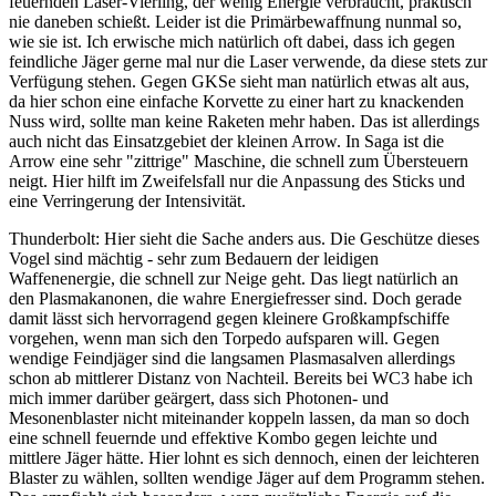
feuernden Laser-Vierling, der wenig Energie verbraucht, praktisch
nie daneben schießt. Leider ist die Primärbewaffnung nunmal so,
wie sie ist. Ich erwische mich natürlich oft dabei, dass ich gegen
feindliche Jäger gerne mal nur die Laser verwende, da diese stets zur
Verfügung stehen. Gegen GKSe sieht man natürlich etwas alt aus,
da hier schon eine einfache Korvette zu einer hart zu knackenden
Nuss wird, sollte man keine Raketen mehr haben. Das ist allerdings
auch nicht das Einsatzgebiet der kleinen Arrow. In Saga ist die
Arrow eine sehr "zittrige" Maschine, die schnell zum Übersteuern
neigt. Hier hilft im Zweifelsfall nur die Anpassung des Sticks und
eine Verringerung der Intensivität.
Thunderbolt: Hier sieht die Sache anders aus. Die Geschütze dieses
Vogel sind mächtig - sehr zum Bedauern der leidigen
Waffenenergie, die schnell zur Neige geht. Das liegt natürlich an
den Plasmakanonen, die wahre Energiefresser sind. Doch gerade
damit lässt sich hervorragend gegen kleinere Großkampfschiffe
vorgehen, wenn man sich den Torpedo aufsparen will. Gegen
wendige Feindjäger sind die langsamen Plasmasalven allerdings
schon ab mittlerer Distanz von Nachteil. Bereits bei WC3 habe ich
mich immer darüber geärgert, dass sich Photonen- und
Mesonenblaster nicht miteinander koppeln lassen, da man so doch
eine schnell feuernde und effektive Kombo gegen leichte und
mittlere Jäger hätte. Hier lohnt es sich dennoch, einen der leichteren
Blaster zu wählen, sollten wendige Jäger auf dem Programm stehen.