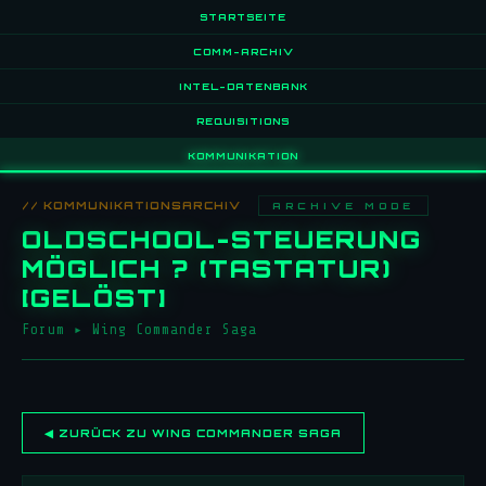
STARTSEITE
COMM-ARCHIV
INTEL-DATENBANK
REQUISITIONS
KOMMUNIKATION
// KOMMUNIKATIONSARCHIV
ARCHIVE MODE
OLDSCHOOL-STEUERUNG
MÖGLICH ? (TASTATUR)
[GELÖST]
Forum
▸
Wing Commander Saga
◀ ZURÜCK ZU WING COMMANDER SAGA