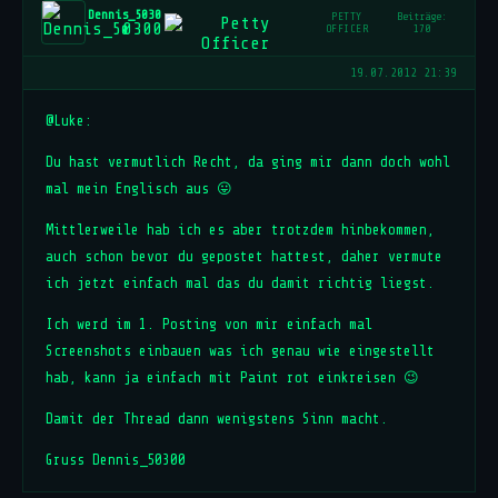
Dennis_5030
PETTY
Beiträge:
0
OFFICER
170
19.07.2012 21:39
@Luke:
Du hast vermutlich Recht, da ging mir dann doch wohl
mal mein Englisch aus 😛
Mittlerweile hab ich es aber trotzdem hinbekommen,
auch schon bevor du gepostet hattest, daher vermute
ich jetzt einfach mal das du damit richtig liegst.
Ich werd im 1. Posting von mir einfach mal
Screenshots einbauen was ich genau wie eingestellt
hab, kann ja einfach mit Paint rot einkreisen 😉
Damit der Thread dann wenigstens Sinn macht.
Gruss Dennis_50300