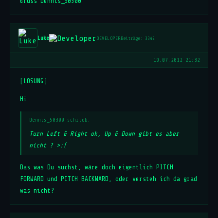
Gruss Dennis_50300
Luke
DEVELOPER
Beiträge: 3342
19.07.2012 21:32
[LÖSUNG]
Hi
Dennis_50300 schrieb:
Turn Left & Right ok, Up & Down gibt es aber
nicht ? >:(
Das was Du suchst, wäre doch eigentlich PITCH
FORWARD und PITCH BACKWARD, oder versteh ich da grad
was nicht?