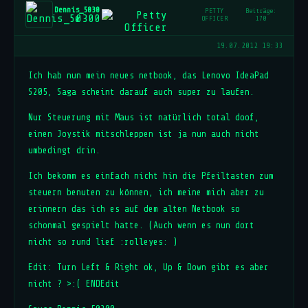
Dennis_5030
PETTY
Beiträge:
0
OFFICER
170
19.07.2012 19:33
Ich hab nun mein neues netbook, das Lenovo IdeaPad
S205, Saga scheint darauf auch super zu laufen.
Nur Steuerung mit Maus ist natürlich total doof,
einen Joystik mitschleppen ist ja nun auch nicht
umbedingt drin.
Ich bekomm es einfach nicht hin die Pfeiltasten zum
steuern benuten zu können, ich meine mich aber zu
erinnern das ich es auf dem alten Netbook so
schonmal gespielt hatte. (Auch wenn es nun dort
nicht so rund lief :rolleyes: )
Edit: Turn Left & Right ok, Up & Down gibt es aber
nicht ? >:( ENDEdit