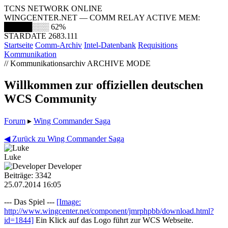
TCNS NETWORK ONLINE
WINGCENTER.NET — COMM RELAY ACTIVE
MEM:
█████░░░
62%
STARDATE 2683.111
Startseite
Comm-Archiv
Intel-Datenbank
Requisitions
Kommunikation
// Kommunikationsarchiv
ARCHIVE MODE
Willkommen zur offiziellen deutschen
WCS Community
Forum
▸
Wing Commander Saga
◀ Zurück zu Wing Commander Saga
Luke
Developer
Beiträge: 3342
25.07.2014 16:05
--- Das Spiel ---
[Image:
http://www.wingcenter.net/component/jmrphpbb/download.html?
id=1844]
Ein Klick auf das Logo führt zur WCS Webseite.