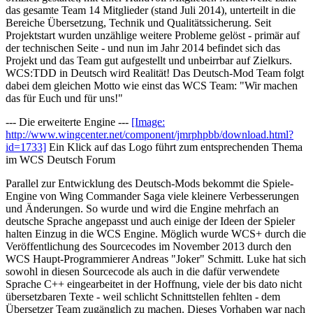
das gesamte Team 14 Mitglieder (stand Juli 2014), unterteilt in die
Bereiche Übersetzung, Technik und Qualitätssicherung. Seit
Projektstart wurden unzählige weitere Probleme gelöst - primär auf
der technischen Seite - und nun im Jahr 2014 befindet sich das
Projekt und das Team gut aufgestellt und unbeirrbar auf Zielkurs.
WCS:TDD in Deutsch wird Realität! Das Deutsch-Mod Team folgt
dabei dem gleichen Motto wie einst das WCS Team: "Wir machen
das für Euch und für uns!"
--- Die erweiterte Engine ---
[Image:
http://www.wingcenter.net/component/jmrphpbb/download.html?
id=1733]
Ein Klick auf das Logo führt zum entsprechenden Thema
im WCS Deutsch Forum
Parallel zur Entwicklung des Deutsch-Mods bekommt die Spiele-
Engine von Wing Commander Saga viele kleinere Verbesserungen
und Änderungen. So wurde und wird die Engine mehrfach an
deutsche Sprache angepasst und auch einige der Ideen der Spieler
halten Einzug in die WCS Engine. Möglich wurde WCS+ durch die
Veröffentlichung des Sourcecodes im November 2013 durch den
WCS Haupt-Programmierer Andreas "Joker" Schmitt. Luke hat sich
sowohl in diesen Sourcecode als auch in die dafür verwendete
Sprache C++ eingearbeitet in der Hoffnung, viele der bis dato nicht
übersetzbaren Texte - weil schlicht Schnittstellen fehlten - dem
Übersetzer Team zugänglich zu machen. Dieses Vorhaben war nach