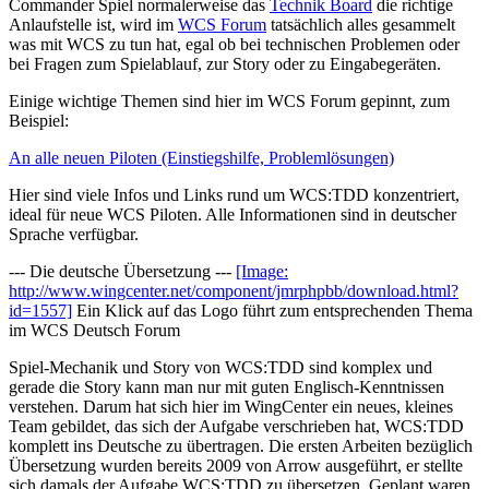
Commander Spiel normalerweise das
Technik Board
die richtige
Anlaufstelle ist, wird im
WCS Forum
tatsächlich alles gesammelt
was mit WCS zu tun hat, egal ob bei technischen Problemen oder
bei Fragen zum Spielablauf, zur Story oder zu Eingabegeräten.
Einige wichtige Themen sind hier im WCS Forum gepinnt, zum
Beispiel:
An alle neuen Piloten (Einstiegshilfe, Problemlösungen)
Hier sind viele Infos und Links rund um WCS:TDD konzentriert,
ideal für neue WCS Piloten. Alle Informationen sind in deutscher
Sprache verfügbar.
--- Die deutsche Übersetzung ---
[Image:
http://www.wingcenter.net/component/jmrphpbb/download.html?
id=1557]
Ein Klick auf das Logo führt zum entsprechenden Thema
im WCS Deutsch Forum
Spiel-Mechanik und Story von WCS:TDD sind komplex und
gerade die Story kann man nur mit guten Englisch-Kenntnissen
verstehen. Darum hat sich hier im WingCenter ein neues, kleines
Team gebildet, das sich der Aufgabe verschrieben hat, WCS:TDD
komplett ins Deutsche zu übertragen. Die ersten Arbeiten bezüglich
Übersetzung wurden bereits 2009 von Arrow ausgeführt, er stellte
sich damals der Aufgabe WCS:TDD zu übersetzen. Geplant waren