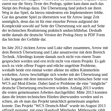
zuerst nur die Story-Texte des Prologs, später kam dann auch das
Skript des Prologs dazu. Die Übersetzung fand jedoch nie ihren
Weg in das Spiel, da hierzu mindestens ein Implementierer fehlte.
Gar das gesamte Spiel zu übersetzen war für Arrow lange Zeit
unmöglich, denn das ist für eine einzelne Person aufgrund der
Komplexität sowohl auf Seite der Übersetzung wie auch auf Seite
der technischen Realisierung praktisch undurchführbar. Deshalb
stellte damals die deutsche Version der Prolog-Story in PDF Form
das höchste der Gefühle dar.
Im Jahr 2012 rückten Arrow und Luke näher zusammen, Arrow mit
dem Bereich Übersetzung und Luke ansatzweise mit dem Bereich
Technik. Allerdings konnte damals noch nicht von einem Team
gesprochen werden und erst recht nicht von einem Projekt. Es gab
noch zu viele offene Fragen und etliche ungelöste Probleme,
weshalb beide erst einmal weiter alleine im stillen Kämmerlein
werkelten. Arrow beschäftigte sich wieder mit der Übersetzung und
Luke begann mit dem intensiven Studium der technischen Seite von
WCS auf Mod-Ebene. Dabei fand er Probleme die eine "mögliche"
deutsche Übersetzung erschweren würden. Anfang 2013 wurden
die ersten gemeinsamen Arbeiten durchgeführt. Mitte 2013 konnten
dann die letzten technischen Hürden überwunden werden und es
schien, als ob man das Projekt tatsächlich gemeinsam angehen
konnte. Das Projekt "WCS Deutsch-Mod" wurde im August 2013
offiziell gestartet, mit einer Handvoll Mitglieder. Mittlerweile zählt