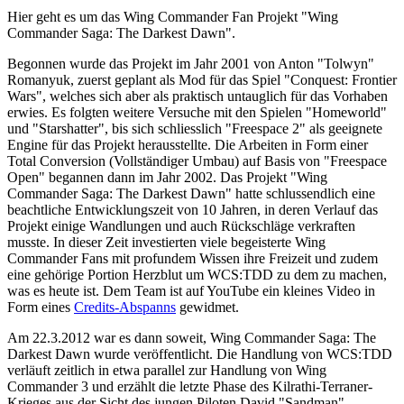
Hier geht es um das Wing Commander Fan Projekt "Wing
Commander Saga: The Darkest Dawn".
Begonnen wurde das Projekt im Jahr 2001 von Anton "Tolwyn"
Romanyuk, zuerst geplant als Mod für das Spiel "Conquest: Frontier
Wars", welches sich aber als praktisch untauglich für das Vorhaben
erwies. Es folgten weitere Versuche mit den Spielen "Homeworld"
und "Starshatter", bis sich schliesslich "Freespace 2" als geeignete
Engine für das Projekt herausstellte. Die Arbeiten in Form einer
Total Conversion (Vollständiger Umbau) auf Basis von "Freespace
Open" begannen dann im Jahr 2002. Das Projekt "Wing
Commander Saga: The Darkest Dawn" hatte schlussendlich eine
beachtliche Entwicklungszeit von 10 Jahren, in deren Verlauf das
Projekt einige Wandlungen und auch Rückschläge verkraften
musste. In dieser Zeit investierten viele begeisterte Wing
Commander Fans mit profundem Wissen ihre Freizeit und zudem
eine gehörige Portion Herzblut um WCS:TDD zu dem zu machen,
was es heute ist. Dem Team ist auf YouTube ein kleines Video in
Form eines
Credits-Abspanns
gewidmet.
Am 22.3.2012 war es dann soweit, Wing Commander Saga: The
Darkest Dawn wurde veröffentlicht. Die Handlung von WCS:TDD
verläuft zeitlich in etwa parallel zur Handlung von Wing
Commander 3 und erzählt die letzte Phase des Kilrathi-Terraner-
Krieges aus der Sicht des jungen Piloten David "Sandman"