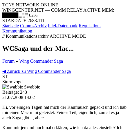
TCNS NETWORK ONLINE
WINGCENTER.NET — COMM RELAY ACTIVE
MEM:
█████░░░
62%
STARDATE 2683.111
Startseite
Comm-Archiv
Intel-Datenbank
Requisitions
Kommunikation
// Kommunikationsarchiv
ARCHIVE MODE
WCSaga und der Mac...
Forum
▸
Wing Commander Saga
◀ Zurück zu Wing Commander Saga
ST
Sturmvogel
Swabbie
Beiträge: 243
21.07.2008 14:02
Hi, vor einigen Tagen hat mich der Kaufrausch gepackt und ich hab
mir einen Mac mini geleistet. Feines Teil, eigentlich, zumal es ja
auch Saga gibt..., aber:
Kann mir jemand nochmal erklären, wie ich da alles einstelle? Ich