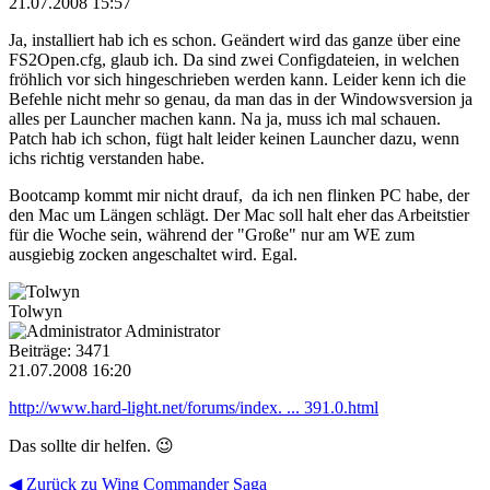
21.07.2008 15:57
Ja, installiert hab ich es schon. Geändert wird das ganze über eine
FS2Open.cfg, glaub ich. Da sind zwei Configdateien, in welchen
fröhlich vor sich hingeschrieben werden kann. Leider kenn ich die
Befehle nicht mehr so genau, da man das in der Windowsversion ja
alles per Launcher machen kann. Na ja, muss ich mal schauen.
Patch hab ich schon, fügt halt leider keinen Launcher dazu, wenn
ichs richtig verstanden habe.
Bootcamp kommt mir nicht drauf, da ich nen flinken PC habe, der
den Mac um Längen schlägt. Der Mac soll halt eher das Arbeitstier
für die Woche sein, während der "Große" nur am WE zum
ausgiebig zocken angeschaltet wird. Egal.
Tolwyn
Administrator
Beiträge: 3471
21.07.2008 16:20
http://www.hard-light.net/forums/index. ... 391.0.html
Das sollte dir helfen. 😉
◀ Zurück zu Wing Commander Saga