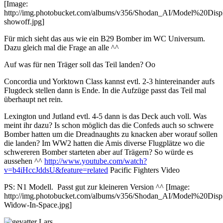
[Image:
http://img.photobucket.com/albums/v356/Shodan_AI/Model%20Displ
showoff.jpg]
Für mich sieht das aus wie ein B29 Bomber im WC Universum.
Dazu gleich mal die Frage an alle ^^
Auf was für nen Träger soll das Teil landen? Oo
Concordia und Yorktown Class kannst evtl. 2-3 hintereinander aufs
Flugdeck stellen dann is Ende. In die Aufzüge passt das Teil mal
überhaupt net rein.
Lexington und Jutland evtl. 4-5 dann is das Deck auch voll. Was
meint ihr dazu? Is schon möglich das die Confeds auch so schwere
Bomber hatten um die Dreadnaughts zu knacken aber worauf sollen
die landen? Im WW2 hatten die Amis diverse Flugplätze wo die
schwereren Bomber starteten aber auf Trägern? So würde es
aussehen ^^
http://www.youtube.com/watch?
v=b4iHccJddsU&feature=related
Pacific Fighters Video
PS: N1 Modell. Passt gut zur kleineren Version ^^ [Image:
http://img.photobucket.com/albums/v356/Shodan_AI/Model%20Disp
Widow-In-Space.jpg]