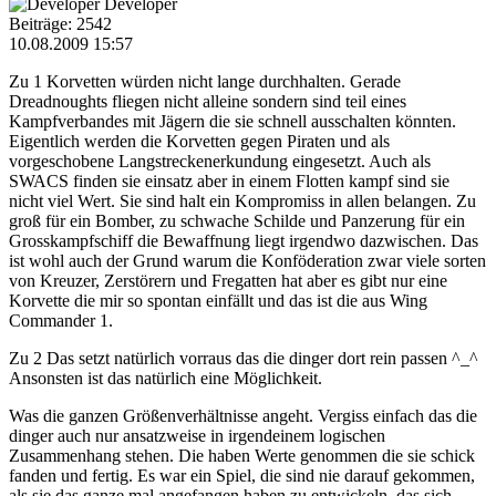
Developer
Beiträge: 2542
10.08.2009 15:57
Zu 1 Korvetten würden nicht lange durchhalten. Gerade
Dreadnoughts fliegen nicht alleine sondern sind teil eines
Kampfverbandes mit Jägern die sie schnell ausschalten könnten.
Eigentlich werden die Korvetten gegen Piraten und als
vorgeschobene Langstreckenerkundung eingesetzt. Auch als
SWACS finden sie einsatz aber in einem Flotten kampf sind sie
nicht viel Wert. Sie sind halt ein Kompromiss in allen belangen. Zu
groß für ein Bomber, zu schwache Schilde und Panzerung für ein
Grosskampfschiff die Bewaffnung liegt irgendwo dazwischen. Das
ist wohl auch der Grund warum die Konföderation zwar viele sorten
von Kreuzer, Zerstörern und Fregatten hat aber es gibt nur eine
Korvette die mir so spontan einfällt und das ist die aus Wing
Commander 1.
Zu 2 Das setzt natürlich vorraus das die dinger dort rein passen ^_^
Ansonsten ist das natürlich eine Möglichkeit.
Was die ganzen Größenverhältnisse angeht. Vergiss einfach das die
dinger auch nur ansatzweise in irgendeinem logischen
Zusammenhang stehen. Die haben Werte genommen die sie schick
fanden und fertig. Es war ein Spiel, die sind nie darauf gekommen,
als sie das ganze mal angefangen haben zu entwickeln, das sich