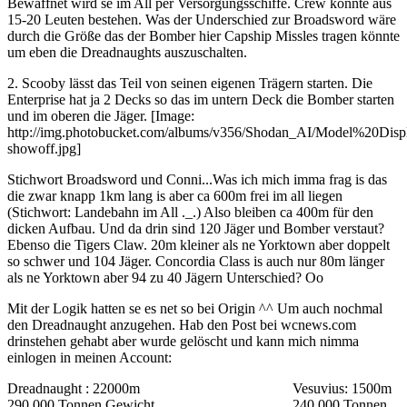
Bewaffnet wird se im All per Versorgungsschiffe. Crew könnte aus
15-20 Leuten bestehen. Was der Underschied zur Broadsword wäre
durch die Größe das der Bomber hier Capship Missles tragen könnte
um eben die Dreadnaughts auszuschalten.
2. Scooby lässt das Teil von seinen eigenen Trägern starten. Die
Enterprise hat ja 2 Decks so das im untern Deck die Bomber starten
und im oberen die Jäger. [Image:
http://img.photobucket.com/albums/v356/Shodan_AI/Model%20Displa
showoff.jpg]
Stichwort Broadsword und Conni...Was ich mich imma frag is das
die zwar knapp 1km lang is aber ca 600m frei im all liegen
(Stichwort: Landebahn im All ._.) Also bleiben ca 400m für den
dicken Aufbau. Und da drin sind 120 Jäger und Bomber verstaut?
Ebenso die Tigers Claw. 20m kleiner als ne Yorktown aber doppelt
so schwer und 104 Jäger. Concordia Class is auch nur 80m länger
als ne Yorktown aber 94 zu 40 Jägern Unterschied? Oo
Mit der Logik hatten se es net so bei Origin ^^ Um auch nochmal
den Dreadnaught anzugehen. Hab den Post bei wcnews.com
drinstehen gehabt aber wurde gelöscht und kann mich nimma
einlogen in meinen Account:
Dreadnaught : 22000m Vesuvius: 1500m
290.000 Tonnen Gewicht 240.000 Tonnen