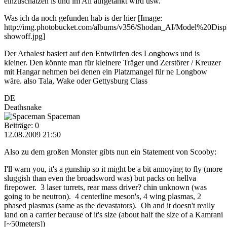
einzuschätzen is und im All aufgetankt wird usw.
Was ich da noch gefunden hab is der hier [Image:
http://img.photobucket.com/albums/v356/Shodan_AI/Model%20Displa
showoff.jpg]
Der Arbalest basiert auf den Entwürfen des Longbows und is
kleiner. Den könnte man für kleinere Träger und Zerstörer / Kreuzer
mit Hangar nehmen bei denen ein Platzmangel für ne Longbow
wäre. also Tala, Wake oder Gettysburg Class
DE
Deathsnake
Spaceman
Beiträge: 0
12.08.2009 21:50
Also zu dem großen Monster gibts nun ein Statement von Scooby:
I'll warn you, it's a gunship so it might be a bit annoying to fly (more
sluggish than even the broadsword was) but packs on hellva
firepower. 3 laser turrets, rear mass driver? chin unknown (was
going to be neutron). 4 centerline meson's, 4 wing plasmas, 2
phased plasmas (same as the devastators). Oh and it doesn't really
land on a carrier because of it's size (about half the size of a Kamrani
[~50meters])