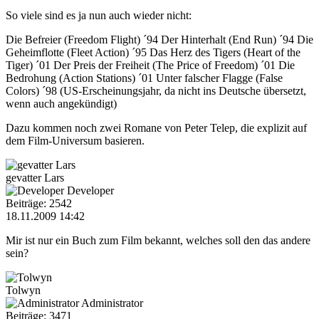
So viele sind es ja nun auch wieder nicht:
Die Befreier (Freedom Flight) ´94 Der Hinterhalt (End Run) ´94 Die
Geheimflotte (Fleet Action) ´95 Das Herz des Tigers (Heart of the
Tiger) ´01 Der Preis der Freiheit (The Price of Freedom) ´01 Die
Bedrohung (Action Stations) ´01 Unter falscher Flagge (False
Colors) ´98 (US-Erscheinungsjahr, da nicht ins Deutsche übersetzt,
wenn auch angekündigt)
Dazu kommen noch zwei Romane von Peter Telep, die explizit auf
dem Film-Universum basieren.
gevatter Lars
Developer
Beiträge: 2542
18.11.2009 14:42
Mir ist nur ein Buch zum Film bekannt, welches soll den das andere
sein?
Tolwyn
Administrator
Beiträge: 3471