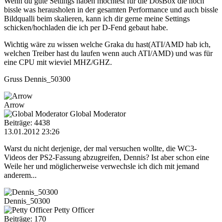
Wenn du gute Settings haben möchtest für die DosBox die noch
bissle was herausholen in der gesamten Performance und auch bissle
Bildqualli beim skalieren, kann ich dir gerne meine Settings
schicken/hochladen die ich per D-Fend gebaut habe.
Wichtig wäre zu wissen welche Graka du hast(ATI/AMD hab ich,
welchen Treiber hast du laufen wenn auch ATI/AMD) und was für
eine CPU mit wieviel MHZ/GHZ.
Gruss Dennis_50300
Arrow
Global Moderator
Beiträge: 4438
13.01.2012 23:26
Warst du nicht derjenige, der mal versuchen wollte, die WC3-
Videos der PS2-Fassung abzugreifen, Dennis? Ist aber schon eine
Weile her und möglicherweise verwechsle ich dich mit jemand
anderem...
Dennis_50300
Petty Officer
Beiträge: 170