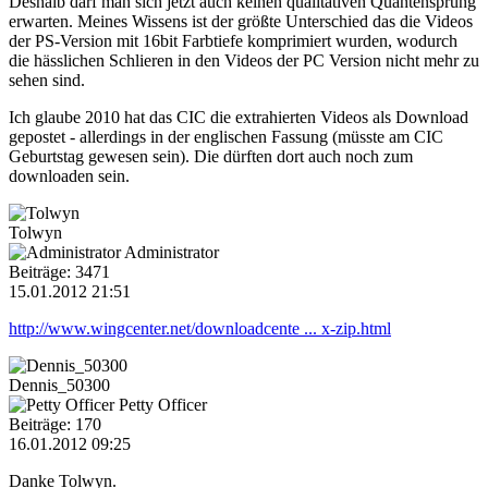
Deshalb darf man sich jetzt auch keinen qualitativen Quantensprung
erwarten. Meines Wissens ist der größte Unterschied das die Videos
der PS-Version mit 16bit Farbtiefe komprimiert wurden, wodurch
die hässlichen Schlieren in den Videos der PC Version nicht mehr zu
sehen sind.
Ich glaube 2010 hat das CIC die extrahierten Videos als Download
gepostet - allerdings in der englischen Fassung (müsste am CIC
Geburtstag gewesen sein). Die dürften dort auch noch zum
downloaden sein.
Tolwyn
Administrator
Beiträge: 3471
15.01.2012 21:51
http://www.wingcenter.net/downloadcente ... x-zip.html
Dennis_50300
Petty Officer
Beiträge: 170
16.01.2012 09:25
Danke Tolwyn.