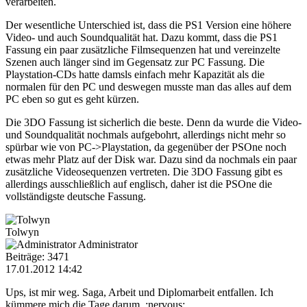
verarbeiten.
Der wesentliche Unterschied ist, dass die PS1 Version eine höhere
Video- und auch Soundqualität hat. Dazu kommt, dass die PS1
Fassung ein paar zusätzliche Filmsequenzen hat und vereinzelte
Szenen auch länger sind im Gegensatz zur PC Fassung. Die
Playstation-CDs hatte damsls einfach mehr Kapazität als die
normalen für den PC und deswegen musste man das alles auf dem
PC eben so gut es geht kürzen.
Die 3DO Fassung ist sicherlich die beste. Denn da wurde die Video-
und Soundqualität nochmals aufgebohrt, allerdings nicht mehr so
spürbar wie von PC->Playstation, da gegenüber der PSOne noch
etwas mehr Platz auf der Disk war. Dazu sind da nochmals ein paar
zusätzliche Videosequenzen vertreten. Die 3DO Fassung gibt es
allerdings ausschließlich auf englisch, daher ist die PSOne die
vollständigste deutsche Fassung.
Tolwyn
Administrator
Beiträge: 3471
17.01.2012 14:42
Ups, ist mir weg. Saga, Arbeit und Diplomarbeit entfallen. Ich
kümmere mich die Tage darum. :nervous: