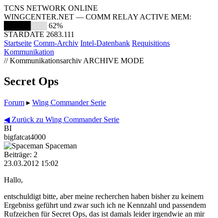
TCNS NETWORK ONLINE
WINGCENTER.NET — COMM RELAY ACTIVE
MEM:
█████░░░
62%
STARDATE 2683.111
Startseite
Comm-Archiv
Intel-Datenbank
Requisitions
Kommunikation
// Kommunikationsarchiv
ARCHIVE MODE
Secret Ops
Forum
▸
Wing Commander Serie
◀ Zurück zu Wing Commander Serie
BI
bigfatcat4000
Spaceman
Beiträge: 2
23.03.2012 15:02
Hallo,
entschuldigt bitte, aber meine recherchen haben bisher zu keinem
Ergebniss geführt und zwar such ich ne Kennzahl und passendem
Rufzeichen für Secret Ops, das ist damals leider irgendwie an mir