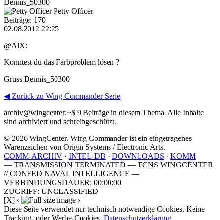
Dennis_50300
Petty Officer
Beiträge: 170
02.08.2012 22:25
@AlX:
Konntest du das Farbproblem lösen ?
Gruss Dennis_50300
◀ Zurück zu Wing Commander Serie
archiv@wingcenter:~$
9 Beiträge in diesem Thema. Alle Inhalte
sind archiviert und schreibgeschützt.
© 2026 WingCenter. Wing Commander ist ein eingetragenes
Warenzeichen von Origin Systems / Electronic Arts.
COMM-ARCHIV
·
INTEL-DB
·
DOWNLOADS
·
KOMM
— TRANSMISSION TERMINATED — TCNS WINGCENTER
// CONFED NAVAL INTELLIGENCE —
VERBINDUNGSDAUER: 00:00:00
ZUGRIFF: UNCLASSIFIED
[X]
‹
›
Diese Seite verwendet nur technisch notwendige Cookies. Keine
Tracking- oder Werbe-Cookies.
Datenschutzerklärung