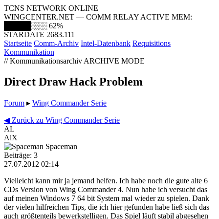
TCNS NETWORK ONLINE
WINGCENTER.NET — COMM RELAY ACTIVE
MEM:
█████░░░
62%
STARDATE 2683.111
Startseite
Comm-Archiv
Intel-Datenbank
Requisitions
Kommunikation
// Kommunikationsarchiv
ARCHIVE MODE
Direct Draw Hack Problem
Forum
▸
Wing Commander Serie
◀ Zurück zu Wing Commander Serie
AL
AlX
Spaceman
Beiträge: 3
27.07.2012 02:14
Vielleicht kann mir ja jemand helfen. Ich habe noch die gute alte 6
CDs Version von Wing Commander 4. Nun habe ich versucht das
auf meinen Windows 7 64 bit System mal wieder zu spielen. Dank
der vielen hilfreichen Tips, die ich hier gefunden habe ließ sich das
auch größtenteils bewerkstelligen. Das Spiel läuft stabil abgesehen