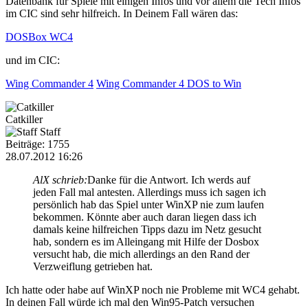
Datenbank für Spiele mit einigen Infos und vor allem die Tech Infos
im CIC sind sehr hilfreich. In Deinem Fall wären das:
DOSBox WC4
und im CIC:
Wing Commander 4
Wing Commander 4 DOS to Win
Catkiller
Staff
Beiträge: 1755
28.07.2012 16:26
AlX schrieb:
Danke für die Antwort. Ich werds auf
jeden Fall mal antesten. Allerdings muss ich sagen ich
persönlich hab das Spiel unter WinXP nie zum laufen
bekommen. Könnte aber auch daran liegen dass ich
damals keine hilfreichen Tipps dazu im Netz gesucht
hab, sondern es im Alleingang mit Hilfe der Dosbox
versucht hab, die mich allerdings an den Rand der
Verzweiflung getrieben hat.
Ich hatte oder habe auf WinXP noch nie Probleme mit WC4 gehabt.
In deinen Fall würde ich mal den Win95-Patch versuchen