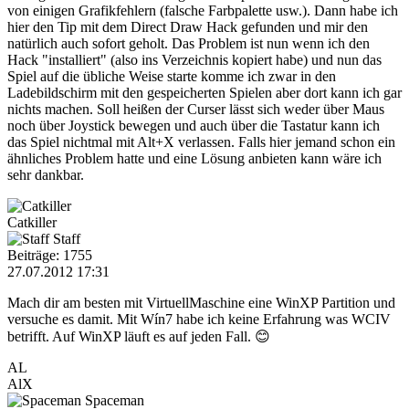
von einigen Grafikfehlern (falsche Farbpalette usw.). Dann habe ich
hier den Tip mit dem Direct Draw Hack gefunden und mir den
natürlich auch sofort geholt. Das Problem ist nun wenn ich den
Hack "installiert" (also ins Verzeichnis kopiert habe) und nun das
Spiel auf die übliche Weise starte komme ich zwar in den
Ladebildschirm mit den gespeicherten Spielen aber dort kann ich gar
nichts machen. Soll heißen der Curser lässt sich weder über Maus
noch über Joystick bewegen und auch über die Tastatur kann ich
das Spiel nichtmal mit Alt+X verlassen. Falls hier jemand schon ein
ähnliches Problem hatte und eine Lösung anbieten kann wäre ich
sehr dankbar.
Catkiller
Staff
Beiträge: 1755
27.07.2012 17:31
Mach dir am besten mit VirtuellMaschine eine WinXP Partition und
versuche es damit. Mit Wín7 habe ich keine Erfahrung was WCIV
betrifft. Auf WinXP läuft es auf jeden Fall. 😊
AL
AlX
Spaceman