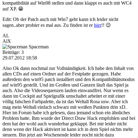
kompatibilität auf Win98 stellen und dann klappt es auch mit WC4
auf XP. 😁
Edit: Ob der Patch auch mit Win7 geht kann ich leider nicht
sagen..aber probier es mal aus. Zu finden ist er
hier
!! 😉
AL
AlX
Spaceman
Beiträge: 3
29.07.2012 18:58
Also Ok dann nochmal zur Vollständigkeit. Ich habe den Inhalt von
allen CDs auf einen Ordner auf der Festplatte gezogen. Habe
außerdem den win95 patch installiert und den Kompatibilitätsmodus
auf win95 gestellt. Und im Großen und Ganzen läuft das Spiel ja
auch. Also die Videosequenzen laufen einwandfrei. Nur wenn es
dann im Cockpit auf Spielgrafik umschaltet arbeitet er mit einer
völlig falschen Farbpalette, da ist das Weltall Rosa usw. Aber ich
mag mein Weltall einfach schwarz mit weißen Punkten drin xD.
Hier im Forum habe ich gelesen, dass jemand schon ein ähnliches
Problem hatte. Ihm wurde der Direct Draw Hack empfohlen und bei
dem hat der wohl auch wunderbar geklappt. Bei mir leider nicht
denn wenn der Hack aktiviert ist kann ich in dem Spiel nichts mehr
steuern. Bin jetzt am Wochenende leider nocht nicht dazu