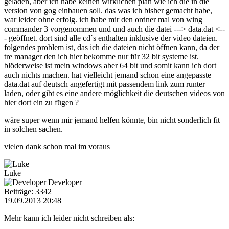
geladen, aber ich habe keinen wirklichen plan wie ich die in die
version von gog einbauen soll. das was ich bisher gemacht habe,
war leider ohne erfolg. ich habe mir den ordner mal von wing
commander 3 vorgenommen und und auch die datei ---> data.dat <--
- geöffnet. dort sind alle cd´s enthalten inklusive der video dateien.
folgendes problem ist, das ich die dateien nicht öffnen kann, da der
tre manager den ich hier bekomme nur für 32 bit systeme ist.
blöderweise ist mein windows aber 64 bit und somit kann ich dort
auch nichts machen. hat vielleicht jemand schon eine angepasste
data.dat auf deutsch angefertigt mit passendem link zum runter
laden, oder gibt es eine andere möglichkeit die deutschen videos von
hier dort ein zu fügen ?
wäre super wenn mir jemand helfen könnte, bin nicht sonderlich fit
in solchen sachen.
vielen dank schon mal im voraus
Luke
Developer
Beiträge: 3342
19.09.2013 20:48
Mehr kann ich leider nicht schreiben als: