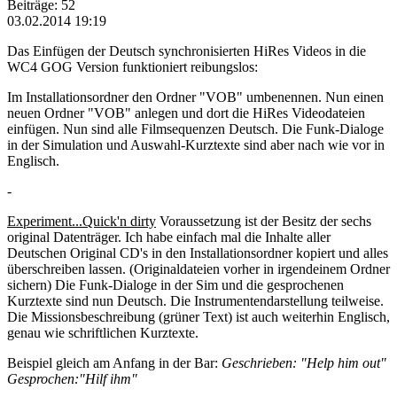
Beiträge: 52
03.02.2014 19:19
Das Einfügen der Deutsch synchronisierten HiRes Videos in die
WC4 GOG Version funktioniert reibungslos:
Im Installationsordner den Ordner "VOB" umbenennen. Nun einen
neuen Ordner "VOB" anlegen und dort die HiRes Videodateien
einfügen. Nun sind alle Filmsequenzen Deutsch. Die Funk-Dialoge
in der Simulation und Auswahl-Kurztexte sind aber nach wie vor in
Englisch.
-
Experiment...Quick'n dirty
Voraussetzung ist der Besitz der sechs
original Datenträger. Ich habe einfach mal die Inhalte aller
Deutschen Original CD's in den Installationsordner kopiert und alles
überschreiben lassen. (Originaldateien vorher in irgendeinem Ordner
sichern) Die Funk-Dialoge in der Sim und die gesprochenen
Kurztexte sind nun Deutsch. Die Instrumentendarstellung teilweise.
Die Missionsbeschreibung (grüner Text) ist auch weiterhin Englisch,
genau wie schriftlichen Kurztexte.
Beispiel gleich am Anfang in der Bar:
Geschrieben: "Help him out"
Gesprochen:"Hilf ihm"