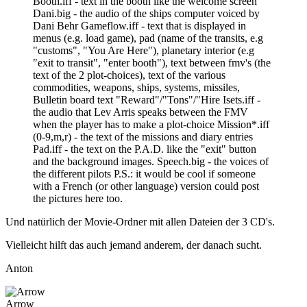
Booth.iff - text in the booth like the welcome screen
Dani.big - the audio of the ships computer voiced by
Dani Behr Gameflow.iff - text that is displayed in
menus (e.g. load game), pad (name of the transits, e.g
"customs", "You Are Here"), planetary interior (e.g
"exit to transit", "enter booth"), text between fmv's (the
text of the 2 plot-choices), text of the various
commodities, weapons, ships, systems, missiles,
Bulletin board text "Reward"/"Tons"/"Hire Isets.iff -
the audio that Lev Arris speaks between the FMV
when the player has to make a plot-choice Mission*.iff
(0-9,m,r) - the text of the missions and diary entries
Pad.iff - the text on the P.A.D. like the "exit" button
and the background images. Speech.big - the voices of
the different pilots P.S.: it would be cool if someone
with a French (or other language) version could post
the pictures here too.
Und natürlich der Movie-Ordner mit allen Dateien der 3 CD's.
Vielleicht hilft das auch jemand anderem, der danach sucht.
Anton
Arrow