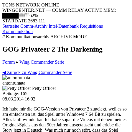
TCNS NETWORK ONLINE
WINGCENTER.NET — COMM RELAY ACTIVE
MEM:
█████░░░
62%
STARDATE 2683.111
Startseite
Comm-Archiv
Intel-Datenbank
Requisitions
Kommunikation
// Kommunikationsarchiv
ARCHIVE MODE
GOG Privateer 2 The Darkening
Forum
▸
Wing Commander Serie
◀ Zurück zu Wing Commander Serie
antonrumata
Petty Officer
Beiträge: 165
08.03.2014 16:02
Ich habe mir die GOG-Version von Privateer 2 zugelegt, weil es so
am einfachsten ist, das Spiel unter Windows 7 64 Bit zu spielen.
Alles läuft wunderbar. Ich habe sogar die Videos mit denen meines
Original-Spiels aus den 90er Jahren ausgetauscht und erlebe die
Story jetzt in Deutsch. Was mich nur noch stört, dass das Spiel