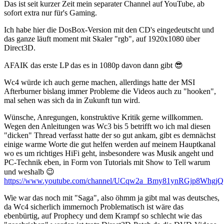
Das ist seit kurzer Zeit mein separater Channel auf YouTube, ab
sofort extra nur für's Gaming.
Ich habe hier die DosBox-Version mit den CD's eingedeutscht und
das ganze läuft moment mit Skaler "rgb", auf 1920x1080 über
Direct3D.
AFAIK das erste LP das es in 1080p davon dann gibt 😎
Wc4 würde ich auch gerne machen, allerdings hatte der MSI
Afterburner bislang immer Probleme die Videos auch zu "hooken",
mal sehen was sich da in Zukunft tun wird.
Wünsche, Anregungen, konstruktive Kritik gerne willkommen.
Wegen den Anleitungen was Wc3 bis 5 betrifft wo ich mal diesen
"dicken" Thread verfasst hatte der so gut ankam, gibt es demnächst
einige warme Worte die gut helfen werden auf meinem Hauptkanal
wo es um richtiges HiFi geht, insbesondere was Musik angeht und
PC-Technik eben, in Form von Tutorials mit Show to Tell warum
und weshalb 😉
https://www.youtube.com/channel/UCqw2a_Bmy81ynRGjp8WhgjQ
Wie war das noch mit "Saga", also öhmm ja gibt mal was deutsches,
da Wc4 sicherlich immernoch Problematisch ist wäre das
ebenbürtig, auf Prophecy und dem Krampf so schlecht wie das