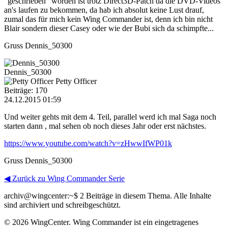
"geschrieben" worden ist trotz Direct3D-Patch da die DVD-Videos
an's laufen zu bekommen, da hab ich absolut keine Lust drauf,
zumal das für mich kein Wing Commander ist, denn ich bin nicht
Blair sondern dieser Casey oder wie der Bubi sich da schimpfte...
Gruss Dennis_50300
Dennis_50300
Petty Officer
Beiträge: 170
24.12.2015 01:59
Und weiter gehts mit dem 4. Teil, parallel werd ich mal Saga noch
starten dann , mal sehen ob noch dieses Jahr oder erst nächstes.
https://www.youtube.com/watch?v=zHwwIfWP01k
Gruss Dennis_50300
◀ Zurück zu Wing Commander Serie
archiv@wingcenter:~$
2 Beiträge in diesem Thema. Alle Inhalte
sind archiviert und schreibgeschützt.
© 2026 WingCenter. Wing Commander ist ein eingetragenes