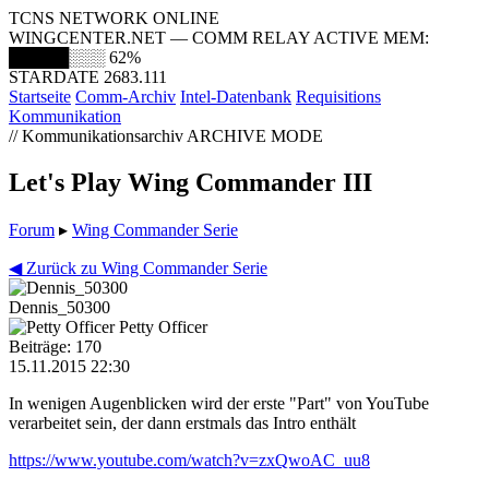
TCNS NETWORK ONLINE
WINGCENTER.NET — COMM RELAY ACTIVE
MEM:
█████░░░
62%
STARDATE 2683.111
Startseite
Comm-Archiv
Intel-Datenbank
Requisitions
Kommunikation
// Kommunikationsarchiv
ARCHIVE MODE
Let's Play Wing Commander III
Forum
▸
Wing Commander Serie
◀ Zurück zu Wing Commander Serie
Dennis_50300
Petty Officer
Beiträge: 170
15.11.2015 22:30
In wenigen Augenblicken wird der erste "Part" von YouTube
verarbeitet sein, der dann erstmals das Intro enthält
https://www.youtube.com/watch?v=zxQwoAC_uu8