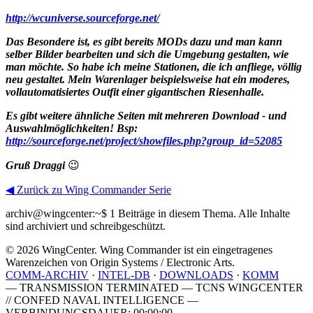
http://wcuniverse.sourceforge.net/
Das Besondere ist, es gibt bereits MODs dazu und man kann
selber Bilder bearbeiten und sich die Umgebung gestalten, wie
man möchte. So habe ich meine Stationen, die ich anfliege, völlig
neu gestaltet. Mein Warenlager beispielsweise hat ein moderes,
vollautomatisiertes Outfit einer gigantischen Riesenhalle.
Es gibt weitere ähnliche Seiten mit mehreren Download - und
Auswahlmöglichkeiten! Bsp:
http://sourceforge.net/project/showfiles.php?group_id=52085
Gruß Draggi
😉
◀ Zurück zu Wing Commander Serie
archiv@wingcenter:~$
1 Beiträge in diesem Thema. Alle Inhalte
sind archiviert und schreibgeschützt.
© 2026 WingCenter. Wing Commander ist ein eingetragenes
Warenzeichen von Origin Systems / Electronic Arts.
COMM-ARCHIV
·
INTEL-DB
·
DOWNLOADS
·
KOMM
— TRANSMISSION TERMINATED — TCNS WINGCENTER
// CONFED NAVAL INTELLIGENCE —
VERBINDUNGSDAUER: 00:00:00