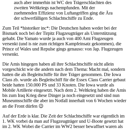
auch aber immerhin ist WC den Trägerschlachten des
zweiten Weltkriegs nachempfunden. Mit der
zuehmenden Effizienz von Luftangriffen ging die Ära
der schwerfälligen Schlachtschiffe zu Ende.
Zum Teil *historiker inc*: Die Deutschen haben weder bei der
Bismark noch bei der Tirpitz Flugzeugträger als Unterstützung
gehabt. Die Yamato wurde ja auch von 400 Ami Flugzeugen
versenkt (und is nie zum richtigen Kampfeinsatz gekommen), die
Prince of Wales und Repulse gings genauso: von Jap. Flugzeugen
versenkt.
Die Amis hingegen haben all ihre Schlachtschiffe nicht allein
vorgeschickt wie die andern nach dem Thema: Macht mal, sondern
hatten die als Begleitschiffe für ihre Träger genommen. Die Iowa
Class zb. wurde als Begleitschiff für die Essex Class Carrier gebaut
beide hatten 150.000 PS und 33 Knoten. Die Iowa wurde als
Mobile Artillerie eingesetzt. Nach dem 2. Weltkrieg haben die Amis
bis zum Iraq Krieg diese Dinger ja noch eingesetzt und sind nun
Museumsschiffe die aber im Notfall innerhalt von 6 Wochen wieder
an die Front dürfen 😉
Auf der Erde is klar. Die Zeit der Schlachtschiffe war eigentlich im
1. WK vorbei da man auf Flugzeugträger und U-Boote gesetzt hat
im 2. WK Wobei die Carrier im WW2 besser bewaffnet waren als