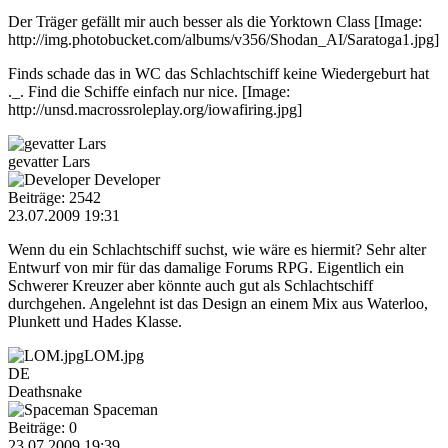
Der Träger gefällt mir auch besser als die Yorktown Class [Image:
http://img.photobucket.com/albums/v356/Shodan_AI/Saratoga1.jpg]
Finds schade das in WC das Schlachtschiff keine Wiedergeburt hat
._. Find die Schiffe einfach nur nice. [Image:
http://unsd.macrossroleplay.org/iowafiring.jpg]
gevatter Lars
Developer
Beiträge: 2542
23.07.2009 19:31
Wenn du ein Schlachtschiff suchst, wie wäre es hiermit? Sehr alter
Entwurf von mir für das damalige Forums RPG. Eigentlich ein
Schwerer Kreuzer aber könnte auch gut als Schlachtschiff
durchgehen. Angelehnt ist das Design an einem Mix aus Waterloo,
Plunkett und Hades Klasse.
LOM.jpg
DE
Deathsnake
Spaceman
Beiträge: 0
23.07.2009 19:39