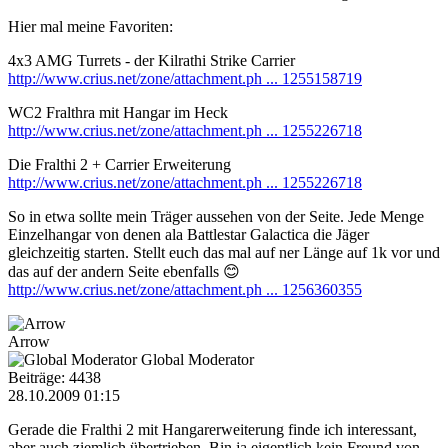
Hier mal meine Favoriten:
4x3 AMG Turrets - der Kilrathi Strike Carrier
http://www.crius.net/zone/attachment.ph ... 1255158719
WC2 Fralthra mit Hangar im Heck
http://www.crius.net/zone/attachment.ph ... 1255226718
Die Fralthi 2 + Carrier Erweiterung
http://www.crius.net/zone/attachment.ph ... 1255226718
So in etwa sollte mein Träger aussehen von der Seite. Jede Menge
Einzelhangar von denen ala Battlestar Galactica die Jäger
gleichzeitig starten. Stellt euch das mal auf ner Länge auf 1k vor und
das auf der andern Seite ebenfalls 😊
http://www.crius.net/zone/attachment.ph ... 1256360355
Arrow
Global Moderator
Beiträge: 4438
28.10.2009 01:15
Gerade die Fralthi 2 mit Hangarerweiterung finde ich interessant,
aber auch ziemlich übertrieben. Bin ja eigentlich kein Freund von