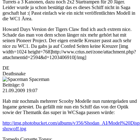
Turrets a 3 Kanonen, dazu noch 2x2 Startrampen für 20 Jäger.
Leider wurde ja schon bestätigt das es dieses Schiff nicht in Saga
geschaft hat :( Passt einfach wie ein nicht veröffentlichtes Modell in
die WC1 Ärea.
Howard Days Version der Tigers Claw find ich auch extrem nice.
Schade das man von dem schon länger nix mehr gehört hat mit
seinen Pioneer Project. Der eigen erstelle Kreuzer passt auch sehr
nice zu WC1. Da gabs ja auf Confed Seiten keine Kreuzer [img
width=1024 height=768]http://www.crius.net/zone/attachment.php?
attachmentid=2594&d=1203406910[/img]
DE
Deathsnake
Spaceman
Beiträge: 0
21.09.2009 19:07
Hab mir nochmals mehrerer Scooby Modelle nun runtergeladen und
Ingame getestet. Da gefällt mir nun ein Schiff das von der Optik
sowie der Thematik das super in WCSaga passen würde:
http://img.photobucket.com/albums/v356/Shodan_AI/Model%20Displ
showoff.jpg
Torpedo Corvette Tonga: