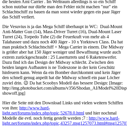
die heuten Ami Carrier . Im Weltraum allerdings is so ein Schiff
schon nutzbar nur dürfte man den Fehler nicht machen "nur" ein
Schlachtschiff zu bauen da man sonst wieder gegen ein paar Jäger
das Schiff verliert.
Die Vesuvius is ja das Mega Schiff überhaupt in WC: Dual-Mount
Anti-Matter Gun (14), Mass-Driver Turret (16), Dual-Mount Laser
Turret (24), Torpedo Tube (2) die Feuerkraft von mehr als 4
Talahassee und dazu noch 400 Jäger - 10 x Yorktown Class. Da hat
man praktisch Schlachtschiff + Mega Carrier in einem. Die Midway
is größer aber hat 150 Jäger weniger und Bewaffnung wurde auch
extrem zurückgeschraubt : 25 Laserturrets und 6 Raketenwerfer.
Dazu find ich das Design der Midway schlecht. Zwischen den
beiden langen Aufbauten is ne Todeszone in der kein Geschütz
hinfeuern kann. Wenn da ein Bomber durchkommt und kein Jäger
den schnell genug anpeilt hat die Midway schnell ein paar Löcher
zuviel drin. 😉 Da hat Scoobys Modell das bessere Design: [Image:
http://img.photobucket.com/albums/v356/Shodan_AI/Model%20Disp
showoff.jpg]
Hier die Seite mit den Download Links und vielen weitern Schiffen
von ihm:
http://www.hard-
light.net/forums/index.php/topic,52678.0.html
und hier nochmal
Modelle die evtl. noch fertig gestellt werden ;7 :
http://www.hard-
light.net/forums/index.php/topic,43257.msg1257073.html#msg12570