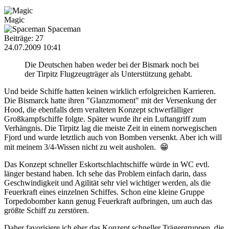
Magic
Spaceman
Beiträge: 27
24.07.2009 10:41
Die Deutschen haben weder bei der Bismark noch bei
der Tirpitz Flugzeugträger als Unterstützung gehabt.
Und beide Schiffe hatten keinen wirklich erfolgreichen Karrieren.
Die Bismarck hatte ihren "Glanzmoment" mit der Versenkung der
Hood, die ebenfalls dem veralteten Konzept schwerfälliger
Großkampfschiffe folgte. Später wurde ihr ein Luftangriff zum
Verhängnis. Die Tirpitz lag die meiste Zeit in einem norwegischen
Fjord und wurde letztlich auch von Bomben versenkt. Aber ich will
mit meinem 3/4-Wissen nicht zu weit ausholen. 😁
Das Konzept schneller Eskortschlachtschiffe würde in WC evtl.
länger bestand haben. Ich sehe das Problem einfach darin, dass
Geschwindigkeit und Agilität sehr viel wichtiger werden, als die
Feuerkraft eines einzelnen Schiffes. Schon eine kleine Gruppe
Torpedobomber kann genug Feuerkraft aufbringen, um auch das
größte Schiff zu zerstören.
Daher favorisiere ich eher das Konzept schneller Trägergruppen, die