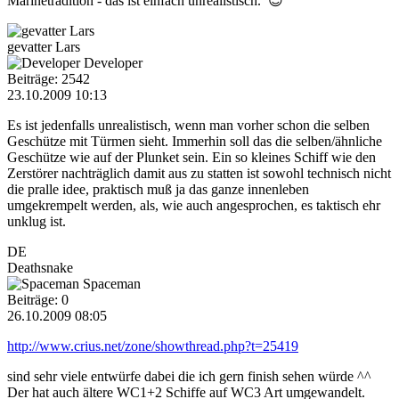
Marinetradition - das ist einfach unrealistisch. 😊
gevatter Lars
Developer
Beiträge: 2542
23.10.2009 10:13
Es ist jedenfalls unrealistisch, wenn man vorher schon die selben
Geschütze mit Türmen sieht. Immerhin soll das die selben/ähnliche
Geschütze wie auf der Plunket sein. Ein so kleines Schiff wie den
Zerstörer nachträglich damit aus zu statten ist sowohl technisch nicht
die pralle idee, praktisch muß ja das ganze innenleben
umgekrempelt werden, als, wie auch angesprochen, es taktisch ehr
unklug ist.
DE
Deathsnake
Spaceman
Beiträge: 0
26.10.2009 08:05
http://www.crius.net/zone/showthread.php?t=25419
sind sehr viele entwürfe dabei die ich gern finish sehen würde ^^
Der hat auch ältere WC1+2 Schiffe auf WC3 Art umgewandelt.