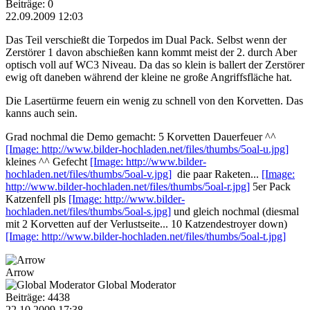
Beiträge: 0
22.09.2009 12:03
Das Teil verschießt die Torpedos im Dual Pack. Selbst wenn der
Zerstörer 1 davon abschießen kann kommt meist der 2. durch Aber
optisch voll auf WC3 Niveau. Da das so klein is ballert der Zerstörer
ewig oft daneben während der kleine ne große Angriffsfläche hat.
Die Lasertürme feuern ein wenig zu schnell von den Korvetten. Das
kanns auch sein.
Grad nochmal die Demo gemacht: 5 Korvetten Dauerfeuer ^^
[Image: http://www.bilder-hochladen.net/files/thumbs/5oal-u.jpg]
kleines ^^ Gefecht
[Image: http://www.bilder-
hochladen.net/files/thumbs/5oal-v.jpg]
die paar Raketen...
[Image:
http://www.bilder-hochladen.net/files/thumbs/5oal-r.jpg]
5er Pack
Katzenfell pls
[Image: http://www.bilder-
hochladen.net/files/thumbs/5oal-s.jpg]
und gleich nochmal (diesmal
mit 2 Korvetten auf der Verlustseite... 10 Katzendestroyer down)
[Image: http://www.bilder-hochladen.net/files/thumbs/5oal-t.jpg]
Arrow
Global Moderator
Beiträge: 4438
22.10.2009 17:38