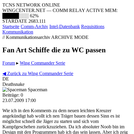
TCNS NETWORK ONLINE
WINGCENTER.NET — COMM RELAY ACTIVE
MEM:
█████░░░
62%
STARDATE 2683.111
Startseite
Comm-Archiv
Intel-Datenbank
Requisitions
Kommunikation
// Kommunikationsarchiv
ARCHIVE MODE
Fan Art Schiffe die zu WC passen
Forum
▸
Wing Commander Serie
◀ Zurück zu Wing Commander Serie
DE
Deathsnake
Spaceman
Beiträge: 0
23.07.2009 17:00
Wie ich in den Komments zu dem neuen leichten Kreuzer
angekündigt hab wollt ich nen Träger bauen dessen Sinn es ist
möglichst schnell die Jäger zu starten und sich vom
Kampfgeschehen zurückzuziehen. Da ich absoluter Noob bin im
Design mit den Programmen hab ich das sein lassen. Aber ich zeig