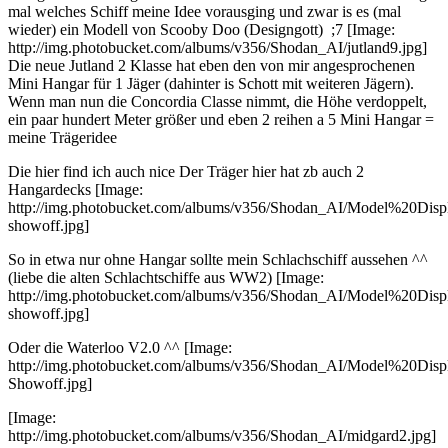
mal welches Schiff meine Idee vorausging und zwar is es (mal
wieder) ein Modell von Scooby Doo (Designgott) ;7 [Image:
http://img.photobucket.com/albums/v356/Shodan_AI/jutland9.jpg]
Die neue Jutland 2 Klasse hat eben den von mir angesprochenen
Mini Hangar für 1 Jäger (dahinter is Schott mit weiteren Jägern).
Wenn man nun die Concordia Classe nimmt, die Höhe verdoppelt,
ein paar hundert Meter größer und eben 2 reihen a 5 Mini Hangar =
meine Trägeridee
Die hier find ich auch nice Der Träger hier hat zb auch 2
Hangardecks [Image:
http://img.photobucket.com/albums/v356/Shodan_AI/Model%20Displa
showoff.jpg]
So in etwa nur ohne Hangar sollte mein Schlachschiff aussehen ^^
(liebe die alten Schlachtschiffe aus WW2) [Image:
http://img.photobucket.com/albums/v356/Shodan_AI/Model%20Displ
showoff.jpg]
Oder die Waterloo V2.0 ^^ [Image:
http://img.photobucket.com/albums/v356/Shodan_AI/Model%20Displ
Showoff.jpg]
[Image:
http://img.photobucket.com/albums/v356/Shodan_AI/midgard2.jpg]